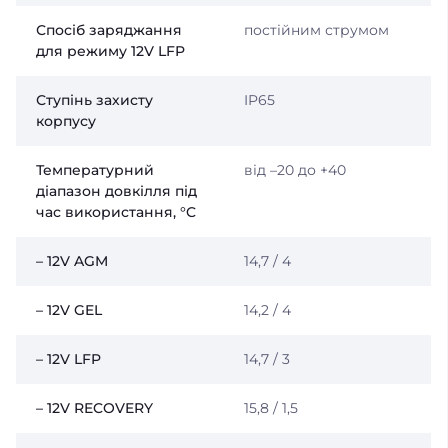
Спосіб заряджання
постійним струмом
для режиму 12V LFP
Ступінь захисту
IP65
корпусу
Температурний
від –20 до +40
діапазон довкілля під
час використання, °C
– 12V AGM
14,7 / 4
– 12V GEL
14,2 / 4
– 12V LFP
14,7 / 3
– 12V RECOVERY
15,8 / 1,5