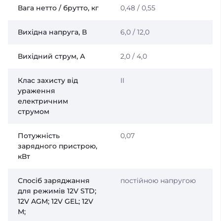
Вага нетто / брутто, кг
0,48 / 0,55
Вихідна напруга, В
6,0 / 12,0
Вихідний струм, А
2,0 / 4,0
Клас захисту від
II
ураження
електричним
струмом
Потужність
0,07
зарядного пристрою,
кВт
Спосіб заряджання
постійною напругою
для режимів 12V STD;
12V AGM; 12V GEL; 12V
М;