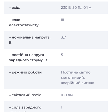
– вхід:
230 В, 50 Гц, 0,1 А
– клас
ІІІ
електрозахисту:
– номінальна напруга,
3,7
В
– постійна напруга
5
зарядного струму, В
– режими роботи
Постійне світло,
миготливий,
аварійний сигнал
– світловий потік
100 лм
– сила зарядного
1