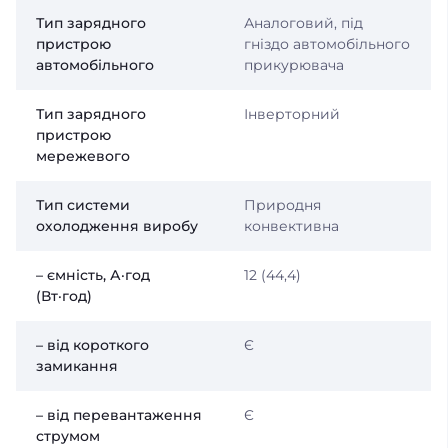
Тип зарядного
Аналоговий, під
пристрою
гніздо автомобільного
автомобільного
прикурювача
Тип зарядного
Інверторний
пристрою
мережевого
Тип системи
Природня
охолодження виробу
конвективна
– ємність, А·год
12 (44,4)
(Вт·год)
– від короткого
Є
замикання
– від перевантаження
Є
струмом