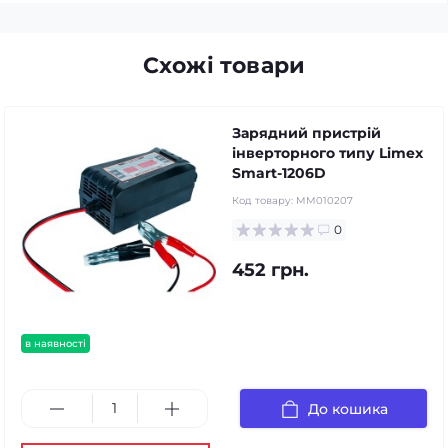
Схожі товари
Зарядний пристрій
інверторного типу Limex
Smart-1206D
Код товару:
MM010207
0
452 грн.
в наявності
До кошика