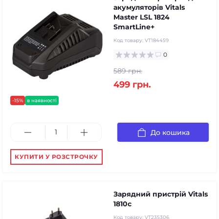
акумуляторів Vitals
Master LSL 1824
SmartLine+
Код товару:
VT184459
0
589 грн.
499 грн.
-15%
в наявності
До кошика
КУПИТИ У РОЗСТРОЧКУ
Зарядний пристрій Vitals
1810c
Код товару:
VT235306