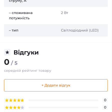
струму, А
– споживана
2 Вт
потужність
– тип
Світлодіодний (LED)
Відгуки
0
/ 5
середній рейтинг товару
+ Додати відгук
0
0