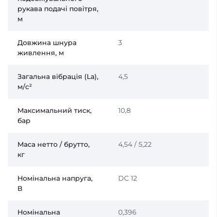
рукава подачі повітря,
м
Довжина шнура
3
живлення, м
Загальна вібрація (La),
4,5
м/с²
Максимальний тиск,
10,8
бар
Маса нетто / брутто,
4,54 / 5,22
кг
Номінальна напруга,
DC 12
В
Номінальна
0,396