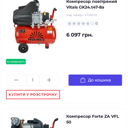
Компресор повітряний
Vitals GK24.t47-8a
Код товару:
VT160115
0
6 097 грн.
в наявності
До кошика
КУПИТИ У РОЗСТРОЧКУ
Компресор Forte ZA VFL
50