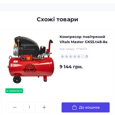
Схожі товари
Компресор повітряний
Vitals Master GK55.t48-8a
Код товару:
VT160112
0
9 144 грн.
в наявності
До кошика