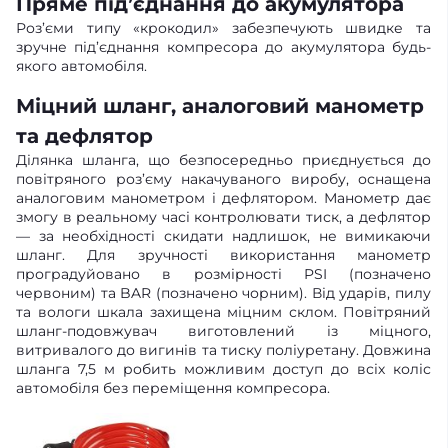
Пряме під’єднання до акумулятора
Роз’єми типу «крокодил» забезпечують швидке та
зручне під’єднання компресора до акумулятора будь-
якого автомобіля.
Міцний шланг, аналоговий манометр
та дефлятор
Ділянка шланга, що безпосередньо приєднується до
повітряного роз’єму накачуваного виробу, оснащена
аналоговим манометром і дефлятором. Манометр дає
змогу в реальному часі контролювати тиск, а дефлятор
— за необхідності скидати надлишок, не вимикаючи
шланг. Для зручності використання манометр
проградуйовано в розмірності PSI (позначено
червоним) та BAR (позначено чорним). Від ударів, пилу
та вологи шкала захищена міцним склом. Повітряний
шланг-подовжувач виготовлений із міцного,
витривалого до вигинів та тиску поліуретану. Довжина
шланга 7,5 м робить можливим доступ до всіх коліс
автомобіля без переміщення компресора.