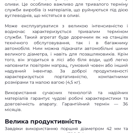
оливи. Це особливо важливо для тривалого терміну
служби виробів із матеріалів, що руйнуються під дією
вуглеводнів, що містяться в оливі.
Може експлуатуватися з великою інтенсивністю і
водночас характеризується тривалим терміном
служби. Такий агрегат буде доречним як на станціях
технічного обслуговування, так і в багажнику
автомобіля. Ним можна підкачати автомобільні шини
великого діаметра, і навіть для позашляховиків. Крім
того, він згодиться в лісі або біля води, щоб легко
наповнити повітрям матрац, гумовий човен або інший
надувний інвентар. За доброї продуктивності
характеризується портативністю, компактними
розмірами та малою вагою (4,5 кг).
Використання сучасних технологій та надійних
матеріалів гарантує чудові робочі характеристики та
довговічність апарату. Гарантійний термін — 36
місяців.
Велика продуктивність
Завдяки використанню поршня діаметром 42 мм та