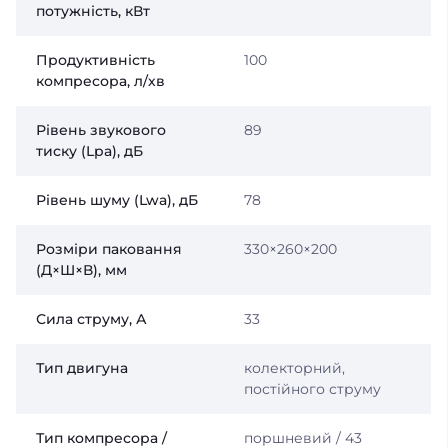
потужність, кВт
Продуктивність
100
компресора, л/хв
Рівень звукового
89
тиску (Lpa), дБ
Рівень шуму (Lwa), дБ
78
Розміри паковання
330×260×200
(Д×Ш×В), мм
Сила струму, А
33
Тип двигуна
колекторний,
постійного струму
Тип компресора /
поршневий / 43