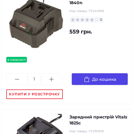
1840n
Код товару:
VT244906
0
559 грн.
в наявності
До кошика
КУПИТИ У РОЗСТРОЧКУ
Зарядний пристрій Vitals
1825c
Код товару:
VT235308