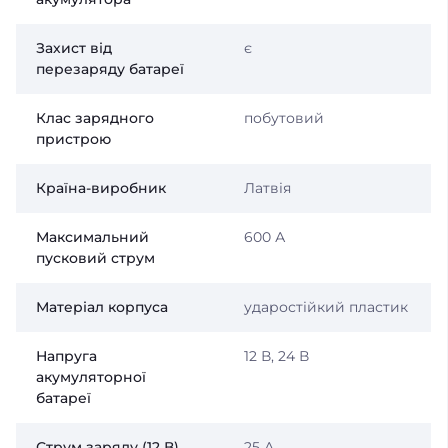
Захист від
є
перезаряду батареї
Клас зарядного
побутовий
пристрою
Країна-виробник
Латвія
Максимальний
600 А
пусковий струм
Матеріал корпуса
ударостійкий пластик
Напруга
12 В, 24 В
акумуляторної
батареї
Струм заряду (12 В)
25 А