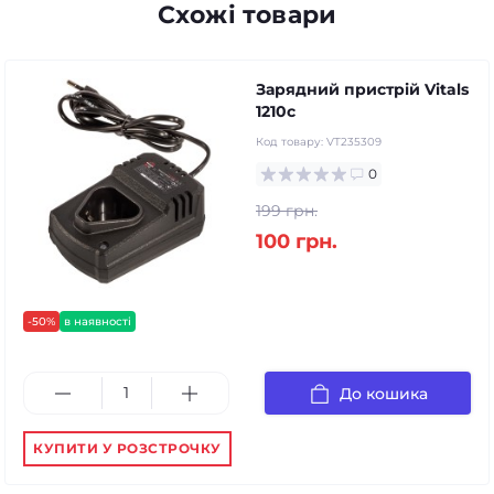
Схожі товари
Зарядний пристрій Vitals
1210c
Код товару:
VT235309
0
199 грн.
100 грн.
-50%
в наявності
До кошика
КУПИТИ У РОЗСТРОЧКУ