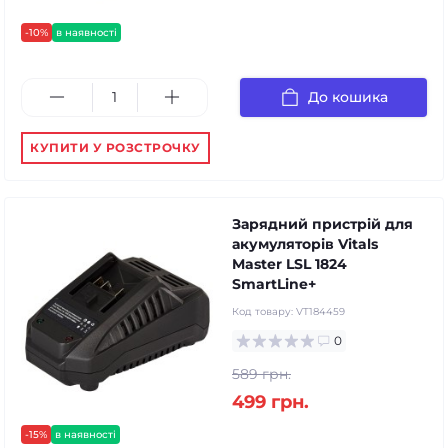
-10%
в наявності
До кошика
КУПИТИ У РОЗСТРОЧКУ
Зарядний пристрій для
акумуляторів Vitals
Master LSL 1824
SmartLine+
Код товару:
VT184459
0
589 грн.
499 грн.
-15%
в наявності