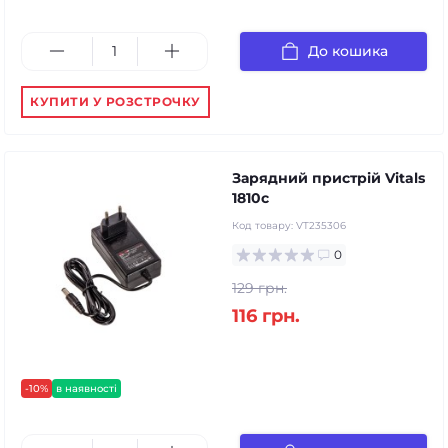
До кошика
КУПИТИ У РОЗСТРОЧКУ
Зарядний пристрій Vitals
1810c
Код товару:
VT235306
0
129 грн.
116 грн.
-10%
в наявності