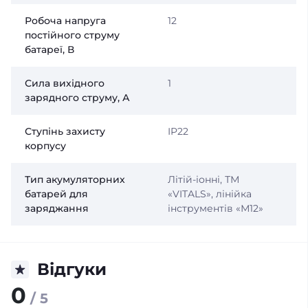
Робоча напруга
12
постійного струму
батареї, В
Сила вихідного
1
зарядного струму, А
Ступінь захисту
IP22
корпусу
Тип акумуляторних
Літій-іонні, ТМ
батарей для
«VITALS», лінійка
заряджання
інструментів «М12»
Відгуки
0
/ 5