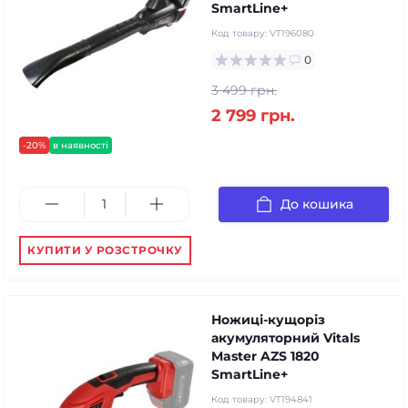
SmartLine+
Код товару:
VT196080
0
3 499 грн.
2 799 грн.
-20%
в наявності
До кошика
КУПИТИ У РОЗСТРОЧКУ
Ножиці-кущоріз
акумуляторний Vitals
Master AZS 1820
SmartLine+
Код товару:
VT194841