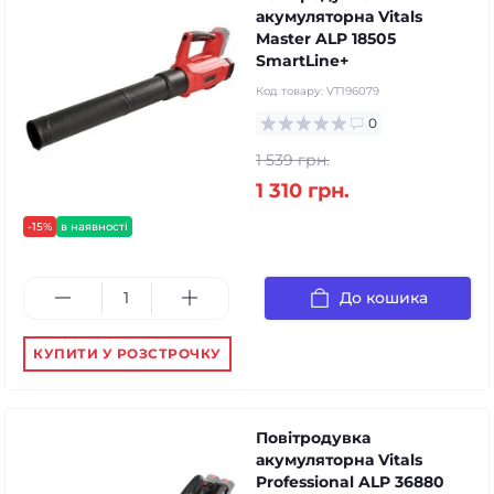
акумуляторна Vitals
Master ALP 18505
SmartLine+
Код товару:
VT196079
0
1 539 грн.
1 310 грн.
-15%
в наявності
До кошика
КУПИТИ У РОЗСТРОЧКУ
Повітродувка
акумуляторна Vitals
Professional ALP 36880