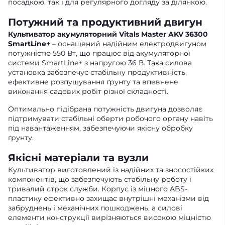
посадкою, так і для регулярного догляду за ділянкою.
Потужний та продуктивний двигун
Культиватор акумуляторний Vitals Master AKV 36300
SmartLine+
– оснащений надійним електродвигуном
потужністю 550 Вт, що працює від акумуляторної
системи SmartLine+ з напругою 36 В. Така силова
установка забезпечує стабільну продуктивність,
ефективне розпушування ґрунту та впевнене
виконання садових робіт різної складності.
Оптимально підібрана потужність двигуна дозволяє
підтримувати стабільні оберти робочого органу навіть
під навантаженням, забезпечуючи якісну обробку
ґрунту.
Якісні матеріали та вузли
Культиватор виготовлений із надійних та зносостійких
компонентів, що забезпечують стабільну роботу і
тривалий строк служби. Корпус із міцного ABS-
пластику ефективно захищає внутрішні механізми від
забруднень і механічних пошкоджень, а силові
елементи конструкції вирізняються високою міцністю