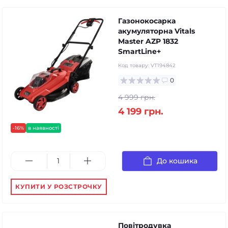
Газонокосарка
акумуляторна Vitals
Master AZP 1832
SmartLine+
Код товару:
VT194842
0
4 999 грн.
4 199 грн.
-16%
в наявності
До кошика
КУПИТИ У РОЗСТРОЧКУ
Повітродувка