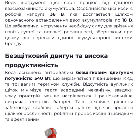
Весь інструмент цієї серії працює від єдиного
взаємозамінного акумулятора. Особливістю цієї коси є
робоча напруга
36 В
, яка досягається шляхом
одночасного встановлення двох акумуляторів по
18 В
.
Це забезпечує інструменту необхідну силу для зрізання
навіть густої та високої рослинності, зберігаючи при
цьому всі переваги єдиної акумуляторної системи
бренду.
Безщітковий двигун та висока
продуктивність
Коса оснащена витривалим
безщітковим двигуном
потужністю 540 Вт
, що вирізняється підвищеним ККД
та тривалим терміном служби. Відсутність вугільних
щіток мінімізує тертя всередині механізму, завдяки
чому пристрій менше нагрівається і раціональніше
витрачає енергію батареї. Таке технічне рішення
забезпечує стабільні оберти навіть під час зрізання
щільної рослинності, роблячи процес косіння швидким
та ефективним.