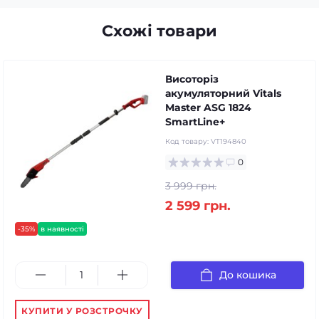
Схожі товари
Висоторіз
акумуляторний Vitals
Master ASG 1824
SmartLine+
Код товару:
VT194840
0
3 999 грн.
2 599 грн.
-35%
в наявності
До кошика
КУПИТИ У РОЗСТРОЧКУ