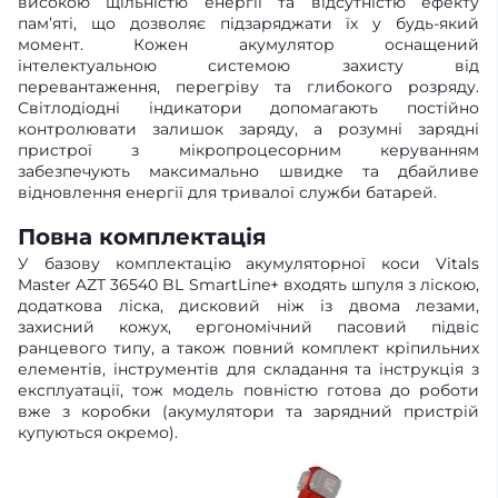
високою щільністю енергії та відсутністю ефекту
памʼяті, що дозволяє підзаряджати їх у будь-який
момент. Кожен акумулятор оснащений
інтелектуальною системою захисту від
перевантаження, перегріву та глибокого розряду.
Світлодіодні індикатори допомагають постійно
контролювати залишок заряду, а розумні зарядні
пристрої з мікропроцесорним керуванням
забезпечують максимально швидке та дбайливе
відновлення енергії для тривалої служби батарей.
Повна комплектація
У базову комплектацію акумуляторної коси Vitals
Master AZT 36540 BL SmartLine+ входять шпуля з ліскою,
додаткова ліска, дисковий ніж із двома лезами,
захисний кожух, ергономічний пасовий підвіс
ранцевого типу, а також повний комплект кріпильних
елементів, інструментів для складання та інструкція з
експлуатації, тож модель повністю готова до роботи
вже з коробки (акумулятори та зарядний пристрій
купуються окремо).