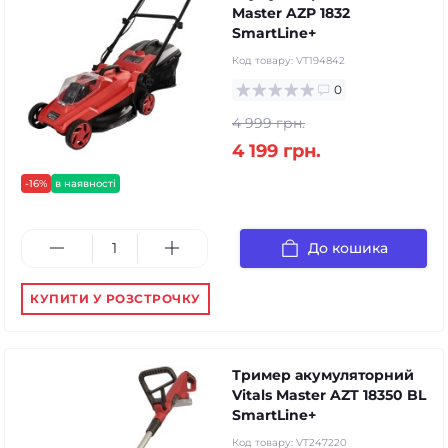
Master AZP 1832
SmartLine+
Код товару:
VT194842
0
4 999 грн.
4 199 грн.
-16%
в наявності
До кошика
КУПИТИ У РОЗСТРОЧКУ
Тример акумуляторний
Vitals Master AZT 18350 BL
SmartLine+
Код товару:
VT247220