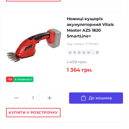
Ножиці-кущоріз
акумуляторний Vitals
Master AZS 1820
SmartLine+
Код товару:
VT194841
0
1 499 грн.
1 364 грн.
-9%
в наявності
До кошика
КУПИТИ У РОЗСТРОЧКУ