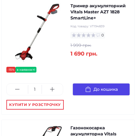
Тример акумуляторний
Vitals Master AZT 1828
SmartLine+
Код товару:
VT194839
0
1 999 грн.
1 690 грн.
-15%
в наявності
До кошика
КУПИТИ У РОЗСТРОЧКУ
Газонокосарка
акумуляторна Vitals