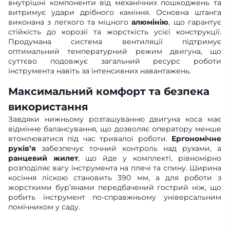
внутрішні компоненти від механічних пошкоджень та
витримує удари дрібного каміння. Основна штанга
виконана з легкого та міцного
алюмінію
, що гарантує
стійкість до корозії та жорсткість усієї конструкції.
Продумана система вентиляції підтримує
оптимальний температурний режим двигуна, що
суттєво подовжує загальний ресурс роботи
інструмента навіть за інтенсивних навантажень.
Максимальний комфорт та безпека
використання
Завдяки нижньому розташуванню двигуна коса має
відмінне балансування, що дозволяє оператору менше
втомлюватися під час тривалої роботи.
Ергономічне
руків’я
забезпечує точний контроль над рухами, а
ранцевий жилет
, що йде у комплекті, рівномірно
розподіляє вагу інструмента на плечі та спину. Ширина
косіння ліскою становить 390 мм, а для роботи з
жорсткими бур’янами передбачений гострий ніж, що
робить інструмент по-справжньому універсальним
помічником у саду.