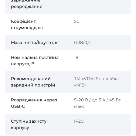
заряджання/
розряджання
Коефіцієнт
5C
струмовіддачі
Маса нетто/брутто, кг
0,38/0,4
Номінальна постійна
18
напруга, В
Рекомендований
TM «VITALS», лінійка
зарядний пристрій
«M18»
Розряджання через
5–20 В / до 3 A / 45 Вт
USB-C
макс.
Ступінь захисту
IP20
корпусу