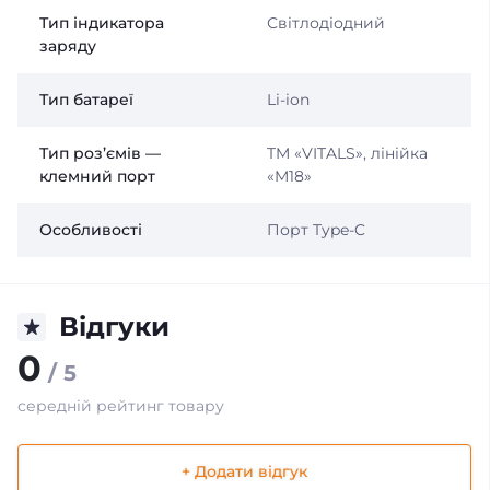
Тип індикатора
Світлодіодний
заряду
Тип батареї
Li-ion
Тип роз’ємів —
TM «VITALS», лінійка
клемний порт
«M18»
Особливості
Порт Type-C
Відгуки
0
/ 5
середній рейтинг товару
+ Додати відгук