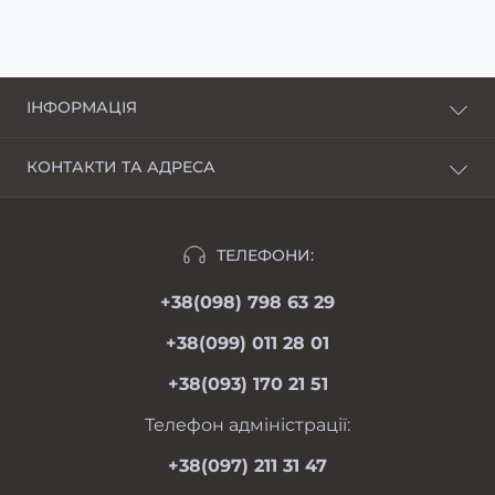
ІНФОРМАЦІЯ
Про нас
КОНТАКТИ ТА АДРЕСА
Доставка і оплата
Харків, пров. Пискунівський, 4
Розстрочка
Івано-Франківськ, вул.Шкільна, 24
Відгуки
ТЕЛЕФОНИ:
moimotoblok@gmail.com
Гарантії та повернення
+38(098) 798 63 29
пн-пт 08.00-19.00
Оферта
сб 09.00-18.00
+38(099) 011 28 01
нд 09.00-17.00
Особистий кабінет
+38(093) 170 21 51
Контакти
Мапа сайту
Телефон адміністрації:
Виробники
+38(097) 211 31 47
Акції