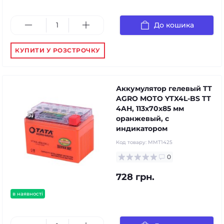
До кошика
КУПИТИ У РОЗСТРОЧКУ
Аккумулятор гелевый TT
AGRO MOTO YTX4L-BS TT
4AH, 113х70х85 мм
оранжевый, с
индикатором
Код товару:
MMT1425
0
728 грн.
в наявності