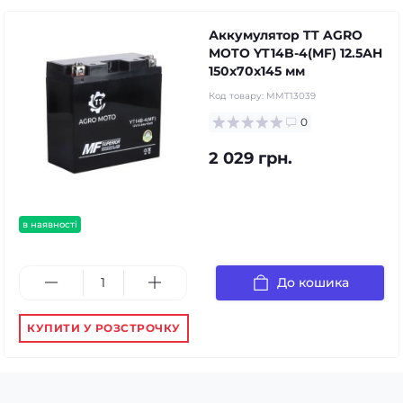
Аккумулятор TT AGRO
MOTO YT14B-4(MF) 12.5АH
150х70х145 мм
Код товару:
MMT13039
0
2 029 грн.
в наявності
До кошика
КУПИТИ У РОЗСТРОЧКУ