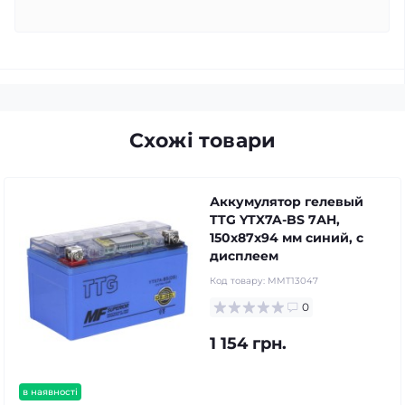
Схожі товари
Аккумулятор гелевый
TTG YTX7A-BS 7АH,
150х87х94 мм синий, с
дисплеем
Код товару:
MMT13047
0
1 154 грн.
в наявності