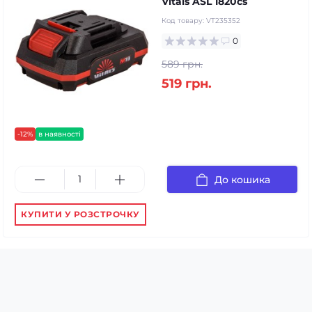
Vitals ASL 1820cs
Код товару:
VT235352
0
589 грн.
519 грн.
-12%
в наявності
До кошика
КУПИТИ У РОЗСТРОЧКУ