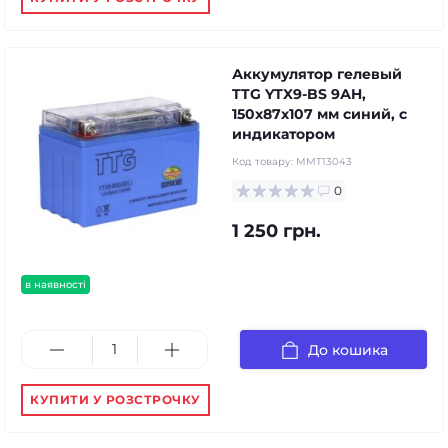
Аккумулятор гелевый
TTG YTX9-BS 9АH,
150х87х107 мм синий, с
индикатором
Код товару:
MMT13043
0
1 250 грн.
в наявності
До кошика
КУПИТИ У РОЗСТРОЧКУ