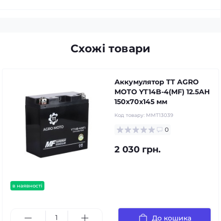
Схожі товари
Аккумулятор TT AGRO
MOTO YT14B-4(MF) 12.5АH
150х70х145 мм
Код товару:
MMT13039
0
2 030 грн.
в наявності
До кошика