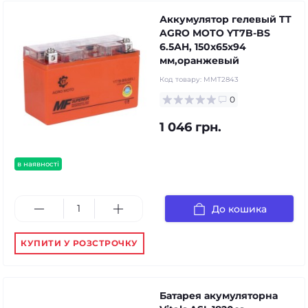
Аккумулятор гелевый TT
AGRO MOTO YT7B-BS
6.5АH, 150х65х94
мм,оранжевый
Код товару:
MMT2843
0
1 046 грн.
в наявності
До кошика
КУПИТИ У РОЗСТРОЧКУ
Батарея акумуляторна