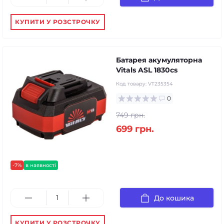
КУПИТИ У РОЗСТРОЧКУ
Батарея акумуляторна
Vitals ASL 1830cs
Код товару:
VT235354
0
749 грн.
699 грн.
-7%
в наявності
До кошика
КУПИТИ У РОЗСТРОЧКУ