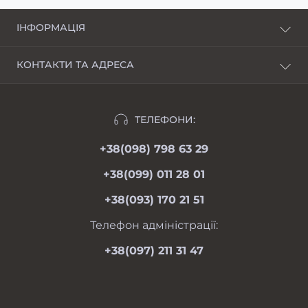
ІНФОРМАЦІЯ
Про нас
КОНТАКТИ ТА АДРЕСА
Доставка і оплата
Харків, пров. Пискунівський, 4
Розстрочка
Івано-Франківськ, вул.Шкільна, 24
Відгуки
ТЕЛЕФОНИ:
moimotoblok@gmail.com
Гарантії та повернення
+38(098) 798 63 29
пн-пт 08.00-19.00
Оферта
сб 09.00-18.00
+38(099) 011 28 01
нд 09.00-17.00
Особистий кабінет
+38(093) 170 21 51
Контакти
Мапа сайту
Телефон адміністрації:
Виробники
+38(097) 211 31 47
Акції