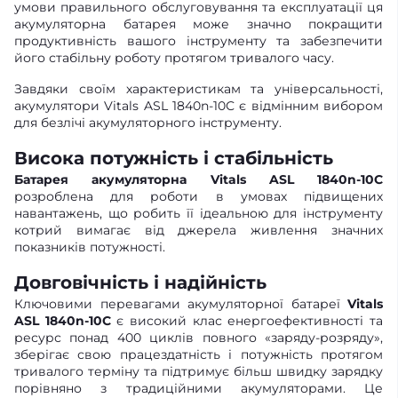
умови правильного обслуговування та експлуатації ця
акумуляторна батарея може значно покращити
продуктивність вашого інструменту та забезпечити
його стабільну роботу протягом тривалого часу.
Завдяки своїм характеристикам та універсальності,
акумулятори Vitals ASL 1840n-10С є відмінним вибором
для безлічі акумуляторного інструменту.
Висока потужність і стабільність
Батарея акумуляторна Vitals ASL 1840n-10С
розроблена для роботи в умовах підвищених
навантажень, що робить її ідеальною для інструменту
котрий вимагає від джерела живлення значних
показників потужності.
Довговічність і надійність
Ключовими перевагами акумуляторної батареї
Vitals
ASL 1840n-10С
є високий клас енергоефективності та
ресурс понад 400 циклів повного «заряду-розряду»,
зберігає свою працездатність і потужність протягом
тривалого терміну та підтримує більш швидку зарядку
порівняно з традиційними акумуляторами. Це