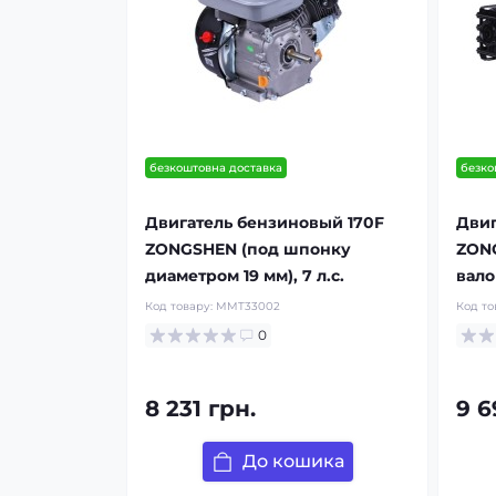
безкоштовна доставка
безко
Двигатель бензиновый 170F
Двиг
ZONGSHEN (под шпонку
ZONG
диаметром 19 мм), 7 л.с.
валом
Код товару:
MMT33002
Код то
0
8 231 грн.
9 6
До кошика