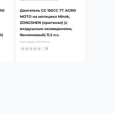
GRO
Двигатель СG 150СС TT AGRO
MOTO на мотоцикл Minsk,
ZONGSHEN (оригинал) (с
воздушным охлаждением,
й)
бензиновый) 11.2 л.с.
Код товару:
MMT9444
0