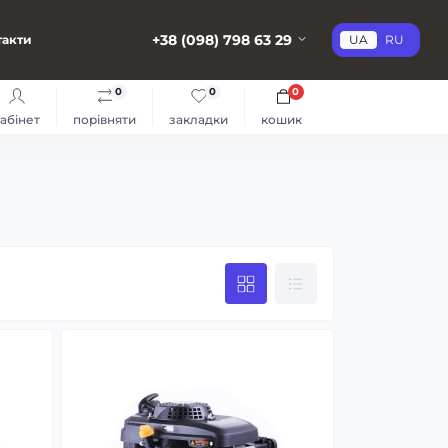
+38 (098) 798 63 29
такти
UA
RU
0
0
0
абінет
порівняти
закладки
кошик