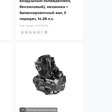
воздушным охлаждением,
бензиновый), механика +
балансировочный вал, 5
передач, 14.28 л.с.
Код товару:
MMT9450
0
-1%
безкоштовна доставка