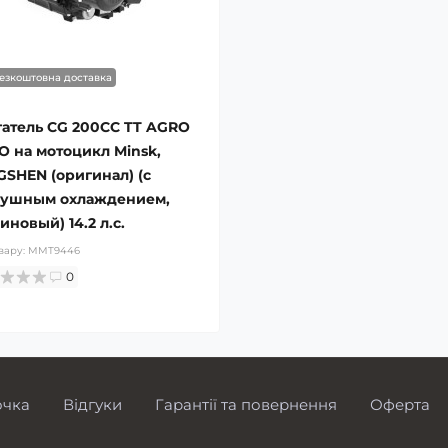
езкоштовна доставка
атель СG 200СС TT AGRO
 на мотоцикл Minsk,
SHEN (оригинал) (с
душным охлаждением,
иновый) 14.2 л.с.
вару:
MMT9446
0
очка
Відгуки
Гарантії та повернення
Оферта