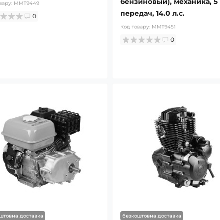
бензиновый), механика, 5
вару:
MMT9449
передач, 14.0 л.с.
0
Код товару:
MMT9451
0
штовна доставка
безкоштовна доставка