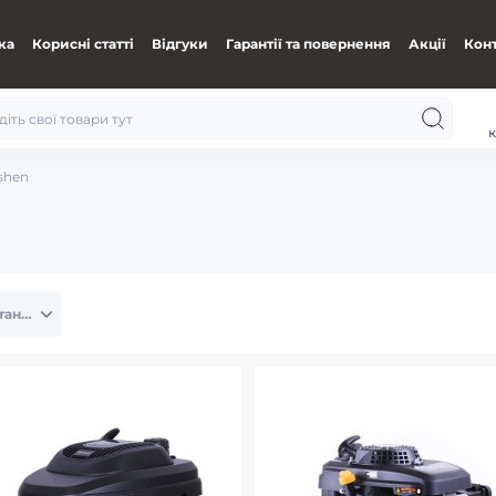
ка
Корисні статті
Відгуки
Гарантії та повернення
Акції
Кон
к
shen