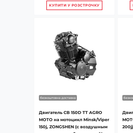
КУПИТИ У РОЗСТРОЧКУ
безкоштовна доставка
безко
Двигатель CB 150D TT AGRO
Двиг
MOTO на мотоцикл Minsk/Viper
MOTO
150j, ZONGSHEN (с воздушным
200j