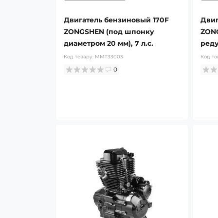
Двигатель бензиновый 170F
Двиг
ZONGSHEN (под шпонку
ZON
диаметром 20 мм), 7 л.с.
реду
Код товару:
MMT33003
Код то
0