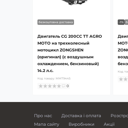
безкоштовна доставка
-1%
б
Двигатель СG 200CC TT AGRO
Двиг
MOTO на трехколесный
MOTO
мотоцикл ZONGSHEN
ZONG
(оригинал) (с воздушным
воз
охлаждением, бензиновый)
бенз
14.2 л.с.
Код то
Код товару:
MMT9445
0
Про нас
Доставка і оплата
Розстр
Мапа сайту
Виробники
Акції