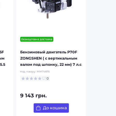
безкоштовна доставка
5F
Бензиновый двигатель P70F
ым
ZONGSHEN ( с вертикальным
5.5
валом под шпонку, 22 мм) 7 л.с
Код товару:
MMT4876
0
9 143 грн.
До кошика