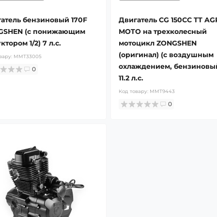
атель бензиновый 170F
Двигатель СG 150CC TT A
GSHEN (с понижающим
MOTO на трехколесный
ктором 1/2) 7 л.с.
мотоцикл ZONGSHEN
(оригинал) (с воздушным
вару:
MMT33005
охлаждением, бензиновы
0
11.2 л.с.
Код товару:
MMT9443
0