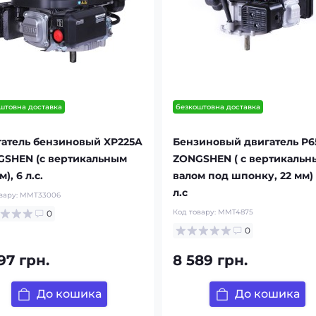
штовна доставка
безкоштовна доставка
атель бензиновый XP225A
Бензиновый двигатель P6
SHEN (с вертикальным
ZONGSHEN ( с вертикальн
), 6 л.с.
валом под шпонку, 22 мм) 
л.с
вару:
MMT33006
Код товару:
MMT4875
0
0
97 грн.
8 589 грн.
До кошика
До кошика