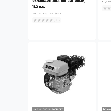
охлаждением, бензиновый)
Код то
11.2 л.с.
Код товару:
MMT9447
0
безкоштовна доставка
безко