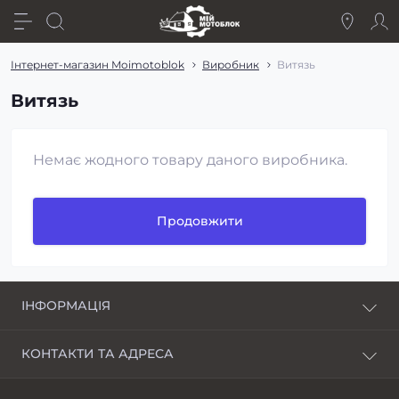
Інтернет-магазин Moimotoblok
Виробник
Витязь
Витязь
Немає жодного товару даного виробника.
Продовжити
ІНФОРМАЦІЯ
Про нас
КОНТАКТИ ТА АДРЕСА
Доставка і оплата
Харків, пров. Пискунівський, 4
Розстрочка