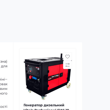
зна)
 для
іні‒
овах
овим
ного
Генератор дизельний
ості