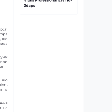
Vitals Professional EWI 10-
3daps
ості
тора
, що
лива
уна:
 при
оп і
, що
ість
оп в
ання
и на