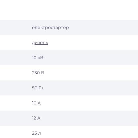
електростартер
дизель
10 кВт
230 В
50 Гц
10 А
12 А
25 л