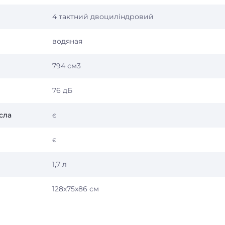
4 тактний двоциліндровий
водяная
794 см3
76 дБ
сла
є
є
1,7 л
128х75х86 см