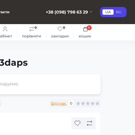
+38 (098) 798 63 29
такти
UA
RU
0
0
0
абінет
порівняти
закладки
кошик
-3daps
ендуємо
s
Відгуки:
0