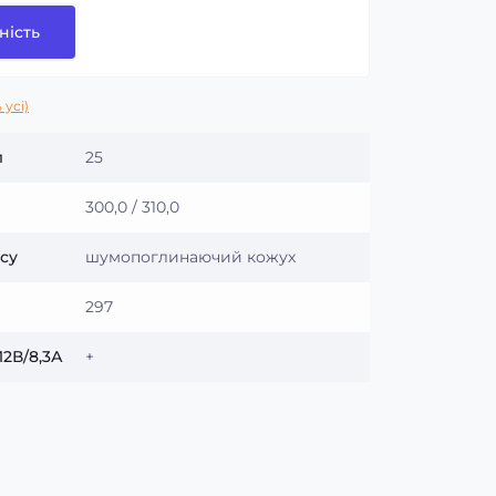
ність
 усі)
л
25
300,0 / 310,0
су
шумопоглинаючий кожух
297
12В/8,3А
+