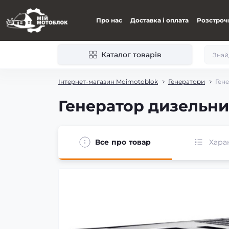
Про нас
Доставка і оплата
Розстроч
Каталог товарів
Інтернет-магазин Moimotoblok
Генератори
Гене
Генератор дизельний
Все про товар
Хара