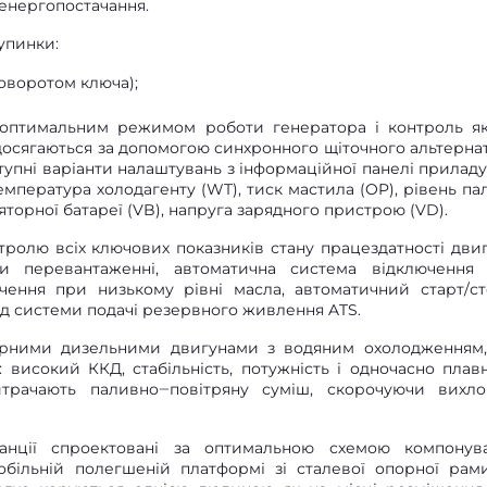
енергопостачання.
упинки:
оворотом ключа);
 оптимальним режимом роботи генератора і контроль як
і досягаються за допомогою синхронного щіточного альтерна
ступні варіанти налаштувань з інформаційної панелі приладу
емпература холодагенту (WT), тиск мастила (OP), рівень па
ляторної батареї (VB), напруга зарядного пристрою (VD).
ролю всіх ключових показників стану працездатності двиг
и перевантаженні, автоматична система відключення
ючення при низькому рівні масла, автоматичний старт/ст
ід системи подачі резервного живлення ATS.
мерними дизельними двигунами з водяним охолодженням
: високий ККД, стабільність, потужність і одночасно плавн
итрачають паливно‒повітряну суміш, скорочуючи вихл
танції спроектовані за оптимальною схемою компонув
обільній полегшеній платформі зі сталевої опорної рам