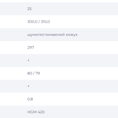
25
300,0 / 310,0
шумопоглинаючий кожух
297
+
80 / 79
+
0,8
HGM 420