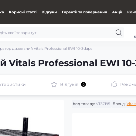
ка
Корисні статті
Відгуки
Гарантії та повернення
Акції
Кон
к
ратор дизельний Vitals Professional EWI 10-3daps
 Vitals Professional EWI 10
ктеристики
Відгуків
Реком
0
Код товару:
VT57195
Бренд:
Vital