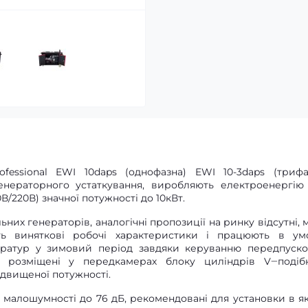
rofessional EWI 10daps (однофазна) EWI 10-3daps (трифа
енераторного устаткування, виробляють електроенергію
/220В) значної потужності до 10кВт.
ьних генераторів, аналогічні пропозиції на ринку відсутні, м
ають виняткові робочі характеристики і працюють в ум
ператур у зимовий період завдяки керуванню передпуск
о розміщені у передкамерах блоку циліндрів V‒подіб
двищеної потужності.
 і малошумності до 76 дБ, рекомендовані для установки в як