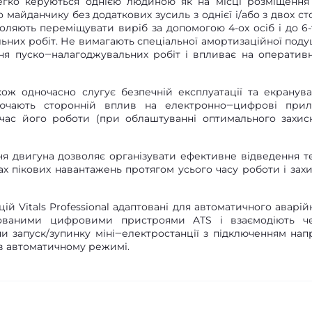
 Легко керуються однією людиною як на місці розміщення
 майданчику без додаткових зусиль з однієї і/або з двох сто
воляють переміщувати виріб за допомогою 4-ох осіб і до 6-
льних робіт. Не вимагають спеціальної амортизаційної поду
я пуско‒налагоджувальних робіт і впливає на оперативн
ж одночасно слугує безпечній експлуатації та екранув
ючають сторонній вплив на електронно‒цифрові прил
 час його роботи (при облаштуванні оптимального захис
я двигуна дозволяє організувати ефективне відведення т
вах пікових навантажень протягом усього часу роботи і зах
ій Vitals Professional адаптовані для автоматичного аварій
кованими цифровими пристроями ATS і взаємодіють ч
и запуск/зупинку міні‒електростанції з підключенням нап
в автоматичному режимі.