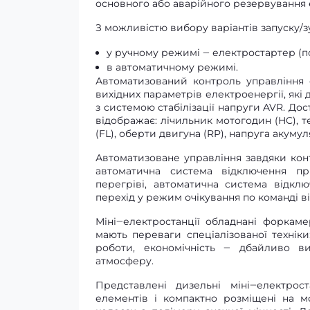
основного або аварійного резервування 
З можливістю вибору варіантів запуску/з
у ручному режимі ‒ електростартер (п
в автоматичному режимі.
Автоматизований контроль управління
вихідних параметрів електроенергії, як
з системою стабілізації напруги AVR. До
відображає: лічильник мотогодин (HC), т
(FL), оберти двигуна (RP), напруга акуму
Автоматизоване управління завдяки конт
автоматична система відключення пр
перегріві, автоматична система відкл
перехід у режим очікування по команді в
Міні‒електростанції обладнані форка
мають переваги спеціалізованої техніки
роботи, економічність ‒ дбайливо в
атмосферу.
Представлені дизельні міні‒електрос
елементів і компактно розміщені на м