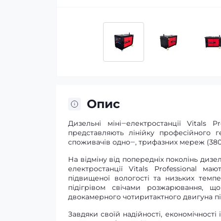
Опис
Дизельні міні‒електростанції Vitals P
представляють лінійку професійного г
споживачів одно‒, трифазних мереж (380В
На відміну від попередніх поколінь дизел
електростанції Vitals Professional м
підвищеної вологості та низьких тем
підігрівом свічами розжарювання, щ
двокамерного чотиритактного двигуна пі
Завдяки своїй надійності, економічності