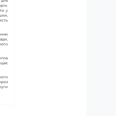
 для
рін.
ти у
шки,
ість
анню
ади,
ного
епла
ищає
ного
ерез
руги