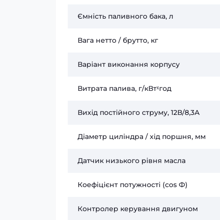
Ємність паливного бака, л
Вага нетто / брутто, кг
Варіант виконання корпусу
Витрата палива, г/кВтˣгод
Вихід постійного струму, 12В/8,3А
Діаметр циліндра / хід поршня, мм
Датчик низького рівня масла
Коефіцієнт потужності (сos Ф)
Контролер керування двигуном