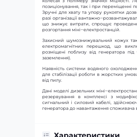
колесах з полімеру значної міцності.
позиціонування, так і при переміщенні по
Зручні для хвату та упору рукоятки доз
разі організації вантажно‒розвантажува
що знижує витрати, спрощує проведенн
розгортання міні‒електростанцій.
Захисний шумознижувальний кожух тако
електромагнітних перешкод, що викл
розміщені поблизу від генератора під
заземлення).
Наявність системи водяного охолодженн
для стабілізації роботи в жорстких умо
від пилу.
Дані моделі дизельних міні‒електростанц
резервування в комплексі з модифі
сигнальний і силовий кабелі, здійснююч
генератора до навантаження споживача 
Характеристики