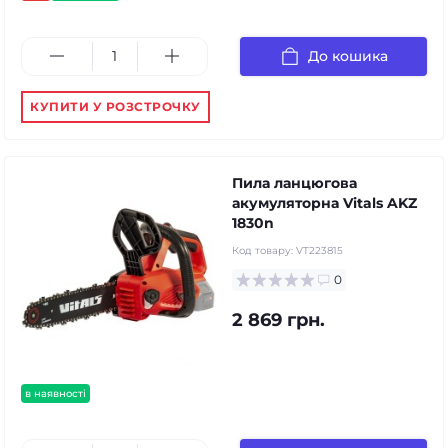
До кошика
КУПИТИ У РОЗСТРОЧКУ
Пила ланцюгова
акумуляторна Vitals AKZ
1830n
Код товару:
VT223815
0
2 869 грн.
в наявності