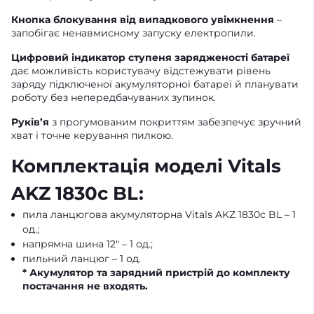
Кнопка блокування від випадкового увімкнення
–
запобігає ненавмисному запуску електропили.
Цифровий індикатор ступеня зарядженості батареї
дає можливість користувачу відстежувати рівень
заряду підключеної акумуляторної батареї й планувати
роботу без непередбачуваних зупинок.
Руків’я
з прогумованим покриттям забезпечує зручний
хват і точне керування пилкою.
Комплектація моделі Vitals
AKZ 1830c BL:
пила ланцюгова акумуляторна Vitals AKZ 1830c BL – 1
од.;
напрямна шина 12" – 1 од.;
пильний ланцюг – 1 од.
* Акумулятор та зарядний пристрій до комплекту
постачання не входять.