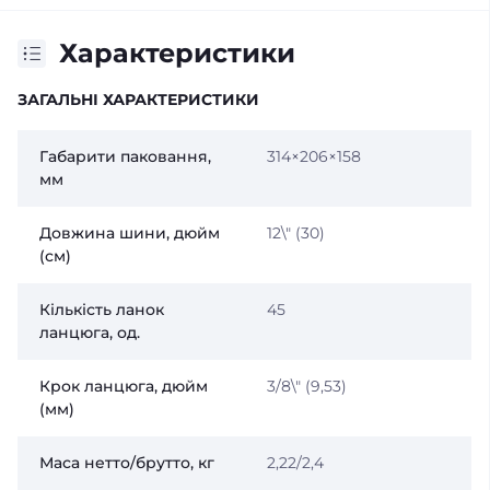
Характеристики
ЗАГАЛЬНІ ХАРАКТЕРИСТИКИ
Габарити паковання,
314×206×158
мм
Довжина шини, дюйм
12\" (30)
(см)
Кількість ланок
45
ланцюга, од.
Крок ланцюга, дюйм
3/8\" (9,53)
(мм)
Маса нетто/брутто, кг
2,22/2,4