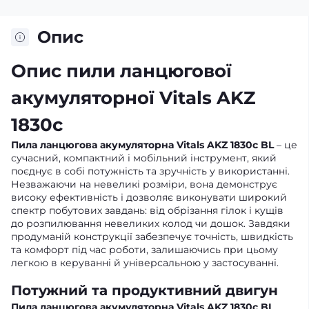
Опис
Опис пили ланцюгової
акумуляторної Vitals AKZ
1830c
Пила ланцюгова акумуляторна Vitals AKZ 1830c BL
– це
сучасний, компактний і мобільний інструмент, який
поєднує в собі потужність та зручність у використанні.
Незважаючи на невеликі розміри, вона демонструє
високу ефективність і дозволяє виконувати широкий
спектр побутових завдань: від обрізання гілок і кущів
до розпилювання невеликих колод чи дошок. Завдяки
продуманій конструкції забезпечує точність, швидкість
та комфорт під час роботи, залишаючись при цьому
легкою в керуванні й універсальною у застосуванні.
Потужний та продуктивний двигун
Пила ланцюгова акумуляторна Vitals AKZ 1830c BL