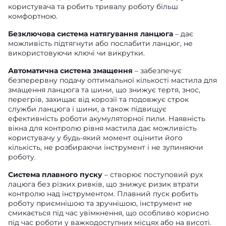
користувача та робить тривалу роботу більш
комфортною.
Безключова система натягування ланцюга
– дає
можливість підтягнути або послабити ланцюг, не
використовуючи ключі чи викрутки.
Автоматична система змащення
– забезпечує
безперервну подачу оптимальної кількості мастила для
змащення ланцюга та шини, що знижує тертя, знос,
перегрів, захищає від корозії та подовжує строк
служби ланцюга і шини, а також підвищує
ефективність роботи акумуляторної пили. Наявність
вікна для контролю рівня мастила дає можливість
користувачу у будь-який момент оцінити його
кількість, не розбираючи інструмент і не зупиняючи
роботу.
Система плавного пуску
– створює поступовий рух
лацюга без різких ривків, що знижує ризик втрати
контролю над інструментом. Плавний пуск робить
роботу приємнішою та зручнішою, інструмент не
смикається під час увімкнення, що особливо корисно
під час роботи у важкодоступних місцях або на висоті.