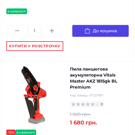
в наявності
До кошика
КУПИТИ У РОЗСТРОЧКУ
Пила ланцюгова
акумуляторна Vitals
Master AKZ 1815gk BL
Premium
Код товару:
VT237651
0
1 909 грн.
1 680 грн.
-12%
в наявності