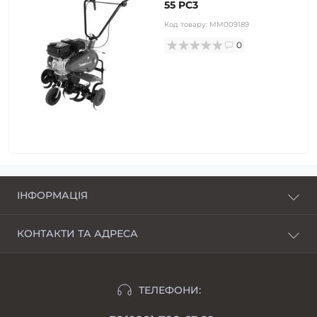
55 PC3
Код товару:
MM009189
0
ІНФОРМАЦІЯ
Про нас
КОНТАКТИ ТА АДРЕСА
Доставка і оплата
Харків, пров. Пискунівський, 4
Розстрочка
Івано-Франківськ, вул.Шкільна, 24
Відгуки
ТЕЛЕФОНИ:
moimotoblok@gmail.com
Гарантії та повернення