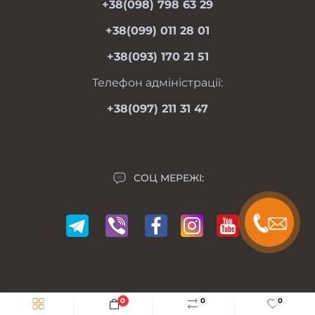
+38(098) 798 63 29
пн-пт 08.00-19.00
Оферта
сб 09.00-18.00
+38(099) 011 28 01
нд 09.00-17.00
Особистий кабінет
+38(093) 170 21 51
Контакти
Мапа сайту
Телефон адміністрації:
Виробники
+38(097) 211 31 47
Акції
СОЦ МЕРЕЖІ:
0
0
0