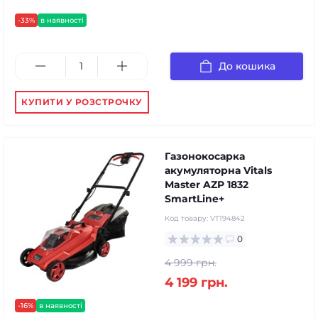
-33%
в наявності
До кошика
КУПИТИ У РОЗСТРОЧКУ
Газонокосарка
акумуляторна Vitals
Master AZP 1832
SmartLine+
Код товару:
VT194842
0
4 999 грн.
4 199 грн.
-16%
в наявності