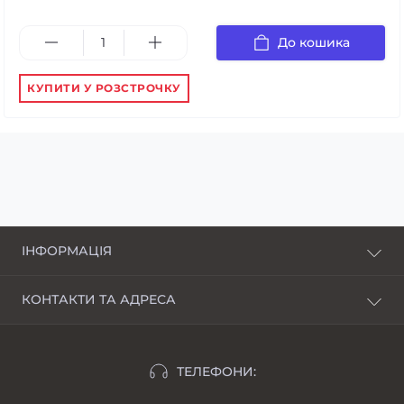
До кошика
КУПИТИ У РОЗСТРОЧКУ
ІНФОРМАЦІЯ
Про нас
КОНТАКТИ ТА АДРЕСА
Доставка і оплата
Харків, пров. Пискунівський, 4
Розстрочка
Івано-Франківськ, вул.Шкільна, 24
Відгуки
ТЕЛЕФОНИ:
moimotoblok@gmail.com
Гарантії та повернення