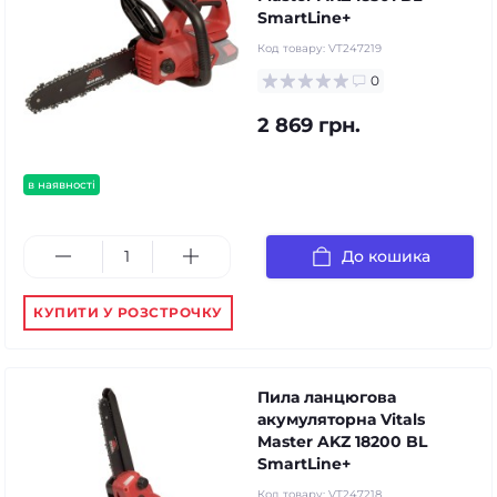
SmartLine+
Код товару:
VT247219
0
2 869 грн.
в наявності
До кошика
КУПИТИ У РОЗСТРОЧКУ
Пила ланцюгова
акумуляторна Vitals
Master AKZ 18200 BL
SmartLine+
Код товару:
VT247218