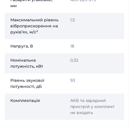
мм
Максимальний рівень
1,5
віброприскорення на
руків’ях, м/с²
Напруга, В
18
Номінальна
0,32
потужність, кВт
Рівень звукової
93
потужності, дБ
Комплектація
АКБ та зарядний
пристрій у комплект
не входять