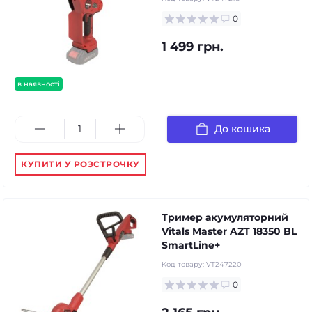
0
1 499 грн.
в наявності
До кошика
КУПИТИ У РОЗСТРОЧКУ
Тример акумуляторний
Vitals Master AZT 18350 BL
SmartLine+
Код товару:
VT247220
0