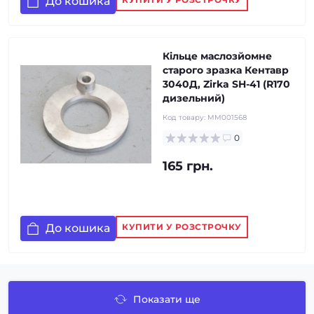
До кошика
Кільце маслозйомне
старого зразка Кентавр
3040Д, Zirka SH-41 (R170
дизельний)
Код товару:
MM001568
0
165 грн.
До кошика
КУПИТИ У РОЗСТРОЧКУ
Показати ще