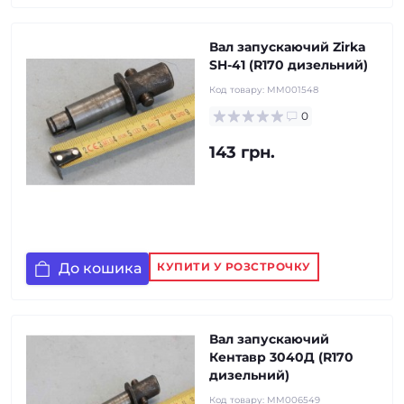
Вал запускаючий Zirka
SH-41 (R170 дизельний)
Код товару:
MM001548
0
143 грн.
До кошика
КУПИТИ У РОЗСТРОЧКУ
Вал запускаючий
Кентавр 3040Д (R170
дизельний)
Код товару:
MM006549