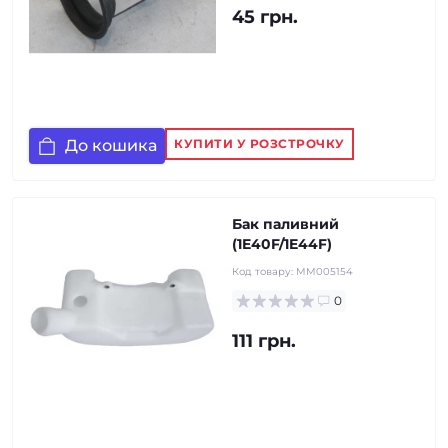
45 грн.
До кошика
КУПИТИ У РОЗСТРОЧКУ
Бак паливний
(1E40F/1E44F)
Код товару:
MM005154
0
111 грн.