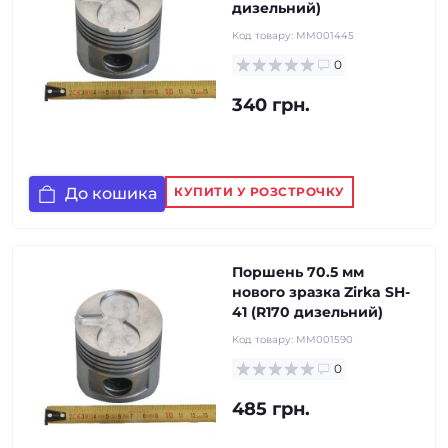
дизельний)
Код товару:
MM001445
0
340 грн.
До кошика
КУПИТИ У РОЗСТРОЧКУ
Поршень 70.5 мм
нового зразка Zirka SH-
41 (R170 дизельний)
Код товару:
MM001590
0
485 грн.