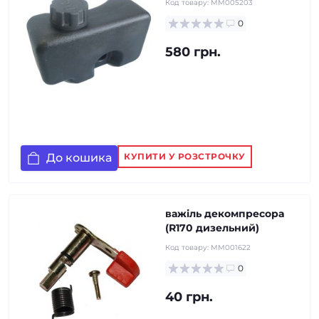
Код товару:
MM005203
0
580 грн.
До кошика
КУПИТИ У РОЗСТРОЧКУ
важіль декомпресора
(R170 дизельний)
Код товару:
MM001622
0
40 грн.