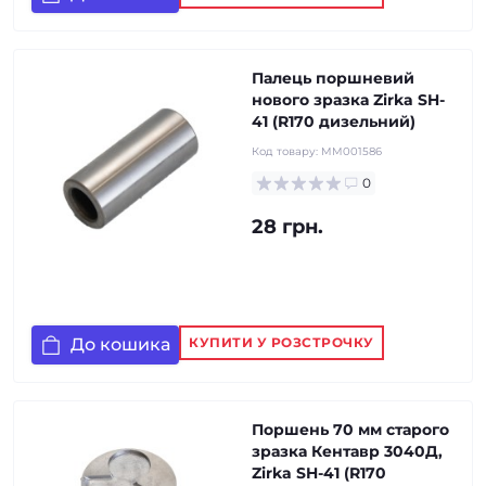
Палець поршневий
нового зразка Zirka SH-
41 (R170 дизельний)
Код товару:
MM001586
0
28 грн.
До кошика
КУПИТИ У РОЗСТРОЧКУ
Поршень 70 мм старого
зразка Кентавр 3040Д,
Zirka SH-41 (R170