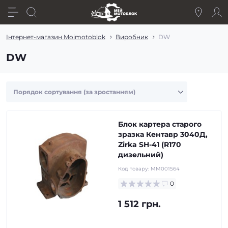
Інтернет-магазин Moimotoblok
Виробник
DW
DW
Блок картера старого
зразка Кентавр 3040Д,
Zirka SH-41 (R170
дизельний)
Код товару:
MM001564
0
1 512 грн.