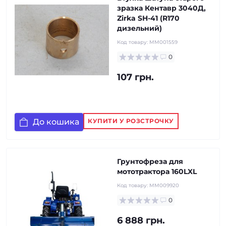
зразка Кентавр 3040Д,
Zirka SH-41 (R170
дизельний)
Код товару:
MM001559
0
107 грн.
До кошика
КУПИТИ У РОЗСТРОЧКУ
Грунтофреза для
мототрактора 160LXL
Код товару:
MM009920
0
6 888 грн.