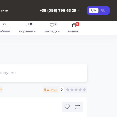
+38 (098) 798 63 29
такти
UA
RU
0
0
0
абінет
порівняти
закладки
кошик
ендуємо
ls
Відгуки:
0