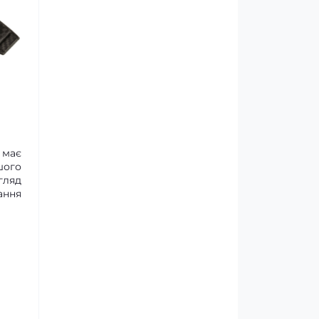
 має
шого
гляд
ання