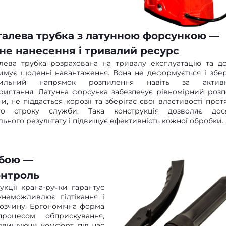
алева трубка з латунною форсункою —
не нанесення і тривалий ресурс
лева трубка розрахована на тривалу експлуатацію та д
имує щоденні навантаження. Вона не деформується і збер
вильний напрямок розпилення навіть за активн
ристання. Латунна форсунка забезпечує рівномірний розп
и, не піддається корозії та зберігає свої властивості прот
го строку служби. Така конструкція дозволяє дос
льного результату і підвищує ефективність кожної обробки.
ьбою —
онтроль
укції крана-ручки гарантує
 унеможливлює підтікання і
розчину. Ергономічна форма
роцесом обприскування,
ідвищуючи комфорт під час