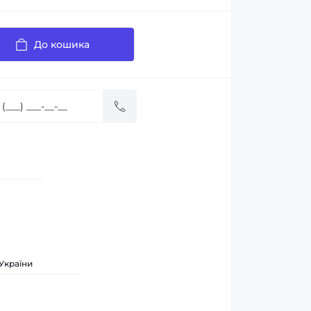
До кошика
 України