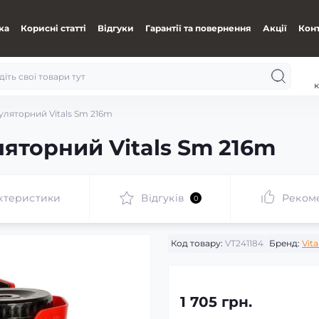
ка
Корисні статті
Відгуки
Гарантії та повернення
Акції
Кон
к
ляторний Vitals Sm 216m
яторний Vitals Sm 216m
ктеристики
Відгуків
Реком
0
Код товару:
VT241184
Бренд:
Vita
1 705 грн.