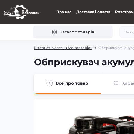
Про нас
Доставка і оплата
Розстроч
Каталог товарів
Інтернет-магазин Moimotoblok
Обприскувач акуму
Обприскувач акумул
Все про товар
Хара