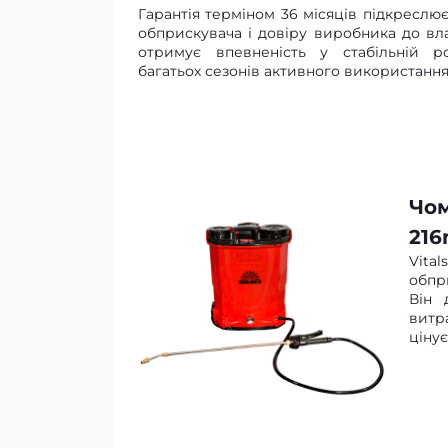
Гарантія терміном 36 місяців підкреслю
обприскувача і довіру виробника до вла
отримує впевненість у стабільній р
багатьох сезонів активного використання
Чом
216
Vita
обпри
Він 
витр
цінує