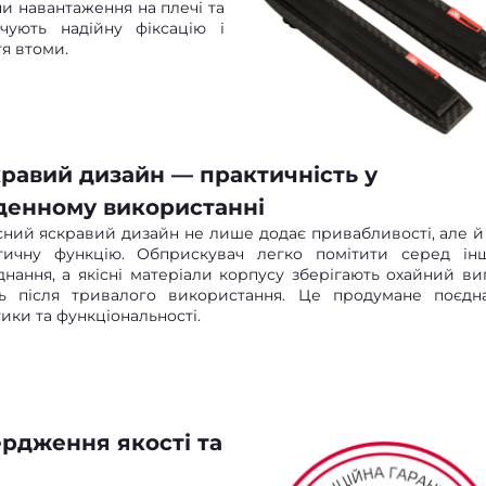
и навантаження на плечі та
ечують надійну фіксацію і
я втоми.
равий дизайн — практичність у
енному використанні
сний яскравий дизайн не лише додає привабливості, але й
тичну функцію. Обприскувач легко помітити серед ін
днання, а якісні матеріали корпусу зберігають охайний ви
ть після тривалого використання. Це продумане поєдн
ики та функціональності.
ердження якості та