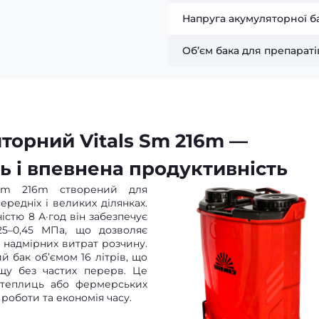
Напруга акумуляторної ба
Об’єм бака для препаратів
торний Vitals Sm 216m —
ь і впевнена продуктивність
 Sm 216m створений для
редніх і великих ділянках.
істю 8 А·год він забезпечує
25–0,45 МПа, що дозволяє
з надмірних витрат розчину.
 бак об’ємом 16 літрів, що
щу без частих перерв. Це
, теплиць або фермерських
роботи та економія часу.