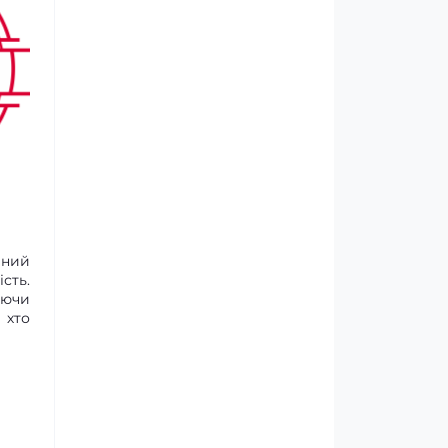
аний
сть.
уючи
 хто