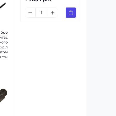
обре
ігає
ого
оділ
ягом
ягти