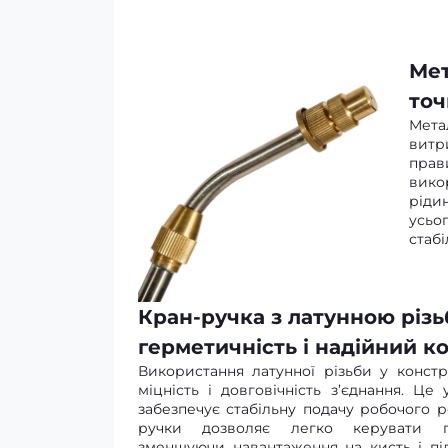
Мет
точ
Мета
витр
пра
вико
рідин
усьо
стабі
Кран-ручка з латунною різ
герметичність і надійний к
Використання латунної різьби у констр
міцність і довговічність з’єднання. Це
забезпечує стабільну подачу робочого 
ручки дозволяє легко керувати п
зменшуючи навантаження на кисть і п