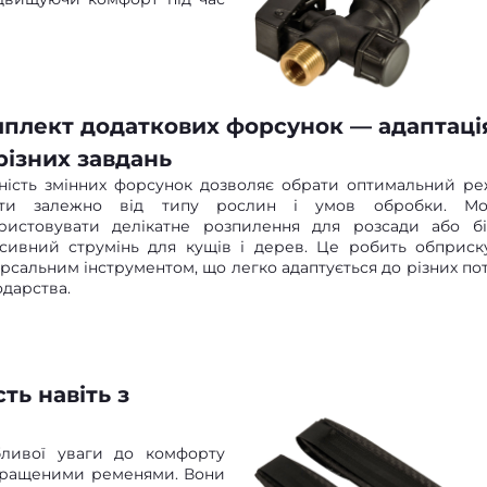
плект додаткових форсунок — адаптаці
різних завдань
ність змінних форсунок дозволяє обрати оптимальний р
оти залежно від типу рослин і умов обробки. М
ристовувати делікатне розпилення для розсади або б
нсивний струмінь для кущів і дерев. Це робить обприск
ерсальним інструментом, що легко адаптується до різних по
одарства.
ть навіть з
бливої уваги до комфорту
окращеними ременями. Вони