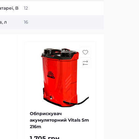
тареї, В
12
, л
16
Обприскувач
акумуляторний Vitals Sm
216m
1 705 грн.