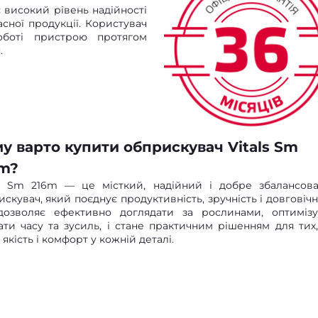
є високий рівень надійності
сної продукції. Користувач
оботі пристрою протягом
.
у варто купити обприскувач Vitals Sm
m?
ls Sm 216m — це місткий, надійний і добре збалансов
скувач, який поєднує продуктивність, зручність і довговічні
дозволяє ефективно доглядати за рослинами, оптиміз
ати часу та зусиль, і стане практичним рішенням для тих,
 якість і комфорт у кожній деталі.