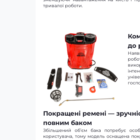
тривалої роботи.
Ком
до 
Наяв
роб
вико
інте
унів
госп
Покращені ремені — зручніс
повним баком
Збільшений об’єм бака потребує осо
користувача, тому модель оснащена п