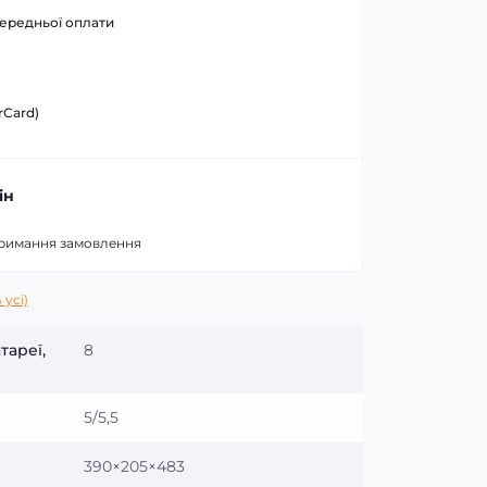
ередньої оплати
rCard)
ін
тримання замовлення
 усі)
тареї,
8
5/5,5
390×205×483