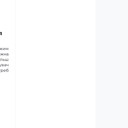
я
ежим
ожна
ільш
увач
треб