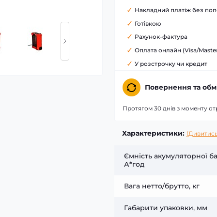
Накладний платіж без поп
Готівкою
Рахунок-фактура
Оплата онлайн (Visa/Maste
У розстрочку чи кредит
Повернення та обм
Протягом 30 днів з моменту о
Характеристики:
(Дивитись
Ємність акумуляторної ба
А*год
Вага нетто/брутто, кг
Габарити упаковки, мм