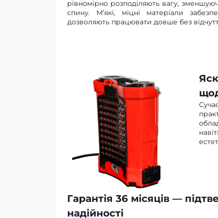
рівномірно розподіляють вагу, зменшуюч
спину. М’які, міцні матеріали забезп
дозволяють працювати довше без відчутт
Яск
щод
Суча
прак
обла
наві
естет
Гарантія 36 місяців — підтв
надійності