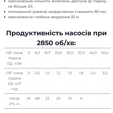
максимальна кількість включень двигуна за годину -
не більше 20;
мінімальний діаметр свердловини становить 80 мм;
максимальна глибина занурення 35 м.
Продуктивність насосів при
2850 об/хв:
Об`ємна
0
8,3
16,7
20,0
25,0
30,0
40,0
50,0
подача
(Q), л/хв
Об`ємна
0
0,5
1,0
1,2
1,5
1,8
2,4
3,0
подача
(Q), м3/
год
Напір
91
68
33
20
10
0
(Н), м