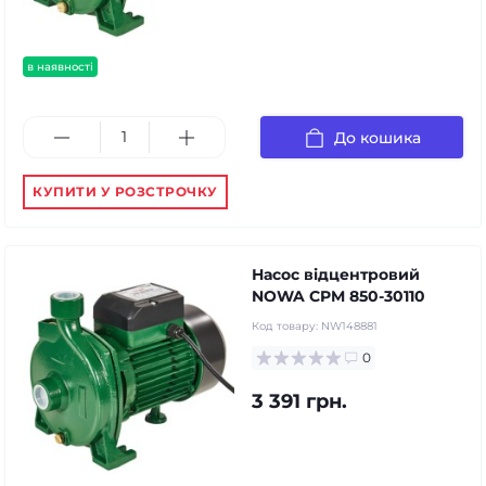
в наявності
До кошика
КУПИТИ У РОЗСТРОЧКУ
Насос відцентровий
NOWA CPM 850-30110
Код товару:
NW148881
0
3 391 грн.