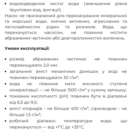
водовідведення чистої води (зменшення рівня
ґрунтових вод, іригації).
Насос не призначений для перекачування мінеральної
та морської води, хімічно активних, агресивних та
легкозаймистих рідин та розчинів. Вода, що
перекачується насосом, не повинна містити
абразивних частинок або довговолокнистих включень.
Умови експлуатації:
розмір абразивних частинок не повинен
перевищувати 2,0 мм;
загальний вміст механічних домішок у воді не
повинен перевищувати 30 г/м³;
вода не повинна мати високого ступеня
мінералізації — не більше 1500 г/м³ у сухому залишку;
показник кислотності (рН) повинен бути в діапазоні
від 6,5 до 9,5;
вміст хлоридів – не більше 400 г/м³, сірководню – не
більше 1,5 г/м³;
робочий діапазон температури води, що
перекачується — від +1°С до +35°С;