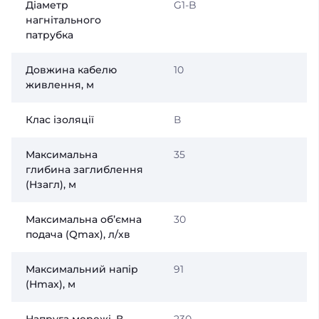
Діаметр
G1-B
нагнітального
патрубка
Довжина кабелю
10
живлення, м
Клас ізоляції
В
Максимальна
35
глибина заглиблення
(Нзагл), м
Максимальна об’ємна
30
подача (Qmax), л/хв
Максимальний напір
91
(Нmax), м
Напруга мережі, В
230