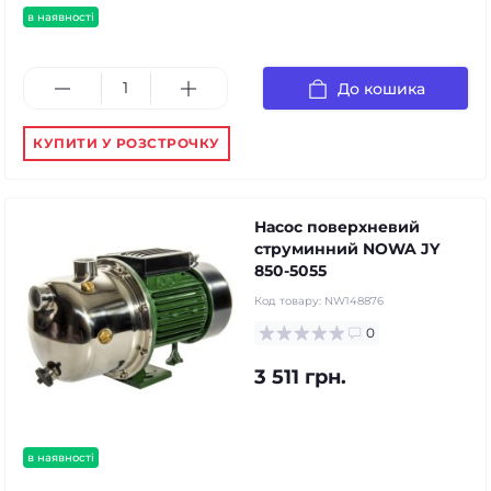
в наявності
До кошика
КУПИТИ У РОЗСТРОЧКУ
Насос поверхневий
струминний NOWA JY
850-5055
Код товару:
NW148876
0
3 511 грн.
в наявності