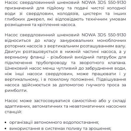
Насос свердловинний шнековий NOWA 3DS 550-9130
призначений для підйому та подачі чистої холодної
води зі свердловин, колодязів, цистерн та інших
глибоких джерел, які відповідають технічним умовам
розміщення та кріплення насоса.
Насос свердловинний шнековий NOWA 3DS 550-9130
відноситься до класу занурювальних моноблочних
роторних насосів з вертикальним розташуванням валу.
Двигун розташовується в нижній частині насоса, а у
верхньому фланці - різьбовий вихідний патрубок для
підключення трубопроводу та зворотного клапана.
Шнековий насос менш чутливий до забруднення води,
ніж інші насоси свердловин, може працювати і у
вертикальному, і в похилому положенні. Підвішування
насоса здійснюється за допомогою гнучкого троса за
римболти.
Насос може застосовуватися самостійно або у складі
адаптивних, автоматичних та неавтоматичних насосних
станцій:
організації автономного водопостачання;
використання в системах поливу та зрошення;