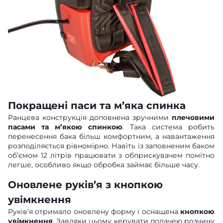
Покращені паси та м’яка спинка
Ранцева конструкція доповнена зручними
плечовими
пасами та м’якою спинкою
. Така система робить
перенесення бака більш комфортним, а навантаження
розподіляється рівномірно. Навіть із заповненим баком
об’ємом 12 літрів працювати з обприскувачем помітно
легше, особливо якщо обробка займає більше часу.
Оновлене руків’я з кнопкою
увімкнення
Руків’я отримало оновлену форму і оснащена
кнопкою
увімкнення
. Завдяки цьому керувати подачею розчину