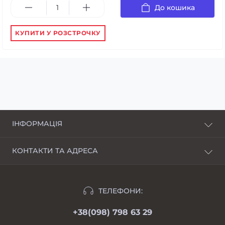
До кошика
КУПИТИ У РОЗСТРОЧКУ
ІНФОРМАЦІЯ
Про нас
КОНТАКТИ ТА АДРЕСА
Доставка і оплата
Харків, пров. Пискунівський, 4
Розстрочка
Івано-Франківськ, вул.Шкільна, 24
Відгуки
ТЕЛЕФОНИ:
moimotoblok@gmail.com
Гарантії та повернення
+38(098) 798 63 29
пн-пт 08.00-19.00
Оферта