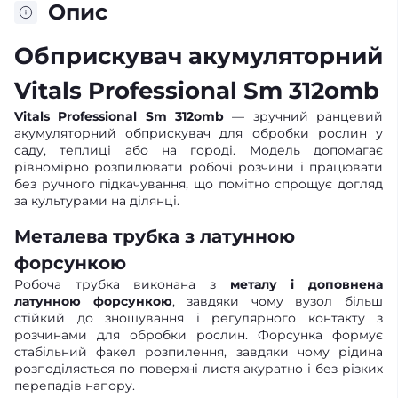
Опис
Обприскувач акумуляторний
Vitals Professional Sm 312omb
Vitals Professional Sm 312omb
— зручний ранцевий
акумуляторний обприскувач для обробки рослин у
саду, теплиці або на городі. Модель допомагає
рівномірно розпилювати робочі розчини і працювати
без ручного підкачування, що помітно спрощує догляд
за культурами на ділянці.
Металева трубка з латунною
форсункою
Робоча трубка виконана з
металу і доповнена
латунною форсункою
, завдяки чому вузол більш
стійкий до зношування і регулярного контакту з
розчинами для обробки рослин. Форсунка формує
стабільний факел розпилення, завдяки чому рідина
розподіляється по поверхні листя акуратно і без різких
перепадів напору.