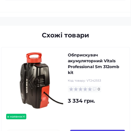
Схожі товари
Обприскувач
акумуляторний Vitals
Professional Sm 312omb
kit
Код товару:
VT242553
0
3 334 грн.
в наявності