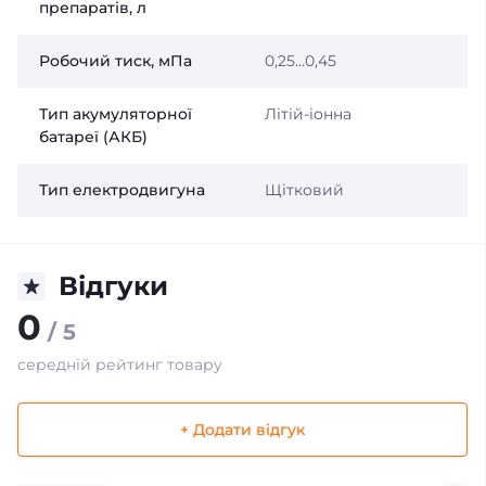
препаратів, л
Робочий тиск, мПа
0,25...0,45
Тип акумуляторної
Літій-іонна
батареї (АКБ)
Тип електродвигуна
Щітковий
Відгуки
0
/ 5
середній рейтинг товару
+ Додати відгук