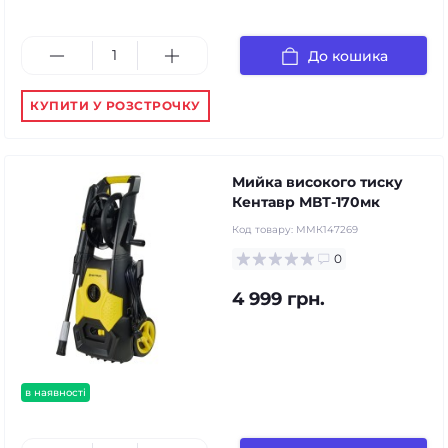
До кошика
КУПИТИ У РОЗСТРОЧКУ
Мийка високого тиску
Кентавр МВТ-170мк
Код товару:
ММК147269
0
4 999 грн.
в наявності