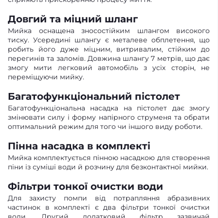
Довгий та міцний шланг
Мийка оснащена зносостійким шлангом високого
тиску. Усередині шлангу є металеве обплетення, що
робить його дуже міцним, витривалим, стійким до
перегинів та заломів. Довжина шлангу 7 метрів, що дає
змогу мити легковий автомобіль з усіх сторін, не
переміщуючи мийку.
Багатофункціональний пістолет
Багатофункціональна насадка на пістолет дає змогу
змінювати силу і форму напірного струменя та обрати
оптимальний режим для того чи іншого виду роботи.
Пінна насадка в комплекті
Мийка комплектується пінною насадкою для створення
піни із суміші води й розчину для безконтактної мийки.
Фільтри тонкої очистки води
Для захисту помпи від потрапляння абразивних
частинок в комплекті є два фільтри тонкої очистки
води. Другий додатковий фільтр зазвичай