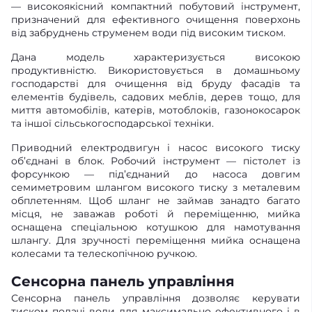
— високоякісний компактний побутовий інструмент,
призначений для ефективного очищення поверхонь
від забруднень струменем води під високим тиском.
Дана модель характеризується високою
продуктивністю. Використовується в домашньому
господарстві для очищення від бруду фасадів та
елементів будівель, садових меблів, дерев тощо, для
миття автомобілів, катерів, мотоблоків, газонокосарок
та іншої сільськогосподарської техніки.
Приводний електродвигун і насос високого тиску
об’єднані в блок. Робочий інструмент — пістолет із
форсункою — під’єднаний до насоса довгим
семиметровим шлангом високого тиску з металевим
обплетенням. Щоб шланг не займав занадто багато
місця, не заважав роботі й переміщенню, мийка
оснащена спеціальною котушкою для намотування
шлангу. Для зручності переміщення мийка оснащена
колесами та телескопічною ручкою.
Сенсорна панель управління
Сенсорна панель управління дозволяє керувати
тиском подачі води для максимально ефективного і в