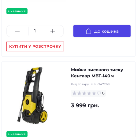
в наявності
До кошика
КУПИТИ У РОЗСТРОЧКУ
Мийка високого тиску
Кентавр МВТ-140м
Код товару:
ММК147268
0
3 999 грн.
в наявності