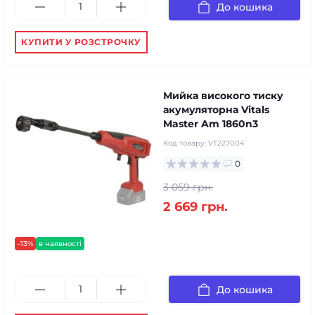
До кошика
КУПИТИ У РОЗСТРОЧКУ
Мийка високого тиску
акумуляторна Vitals
Master Am 1860n3
Код товару:
VT227004
0
3 059 грн.
2 669 грн.
-13%
в наявності
До кошика