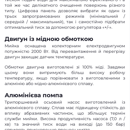
той же час делікатного очищення поверхонь різного
типу. Цифрова панель дозволяє вибрати як один із
трьох запрограмованих режимів (мінімальний /
середній / максимальний), так і самостійно підібрати
оптимальний тиск за допомогою регулятора «+/-».
Двигун із мідною обмоткою
Мийка оснащена колекторним електродвигуном
потужністю 2000 Вт. Від перевантаження й перегріву
двигун захищає датчик температури.
Обмотки двигуна виготовлені зі 100% міді. Завдяки
цьому вони витримують більш високу робочу
температуру, якщо порівнювати з виготовленими з
алюмінію або мідно-алюмінієвого сплаву.
Алюмінієва помпа
Трипоршневий осьовий насос виготовлений із
алюмінієвого сплаву. Сплав має підвищену стійкість до
впливу абразивних частинок, що збільшує термін
служби мийки. Висока продуктивність насоса (7,0 л /
хв) та значний тиск води на виході (до 150 бар)
сприяють прискоренню процесу миття.