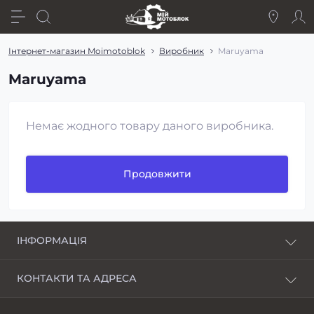
Інтернет-магазин Moimotoblok
Виробник
Maruyama
Maruyama
Немає жодного товару даного виробника.
Продовжити
ІНФОРМАЦІЯ
Про нас
КОНТАКТИ ТА АДРЕСА
Доставка і оплата
Харків, пров. Пискунівський, 4
Розстрочка