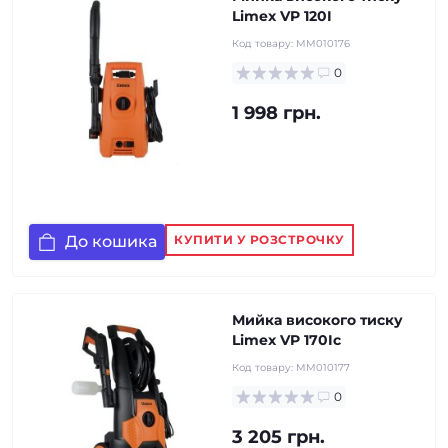
Limex VP 120I
Код товару:
MM010176
0
1 998 грн.
До кошика
КУПИТИ У РОЗСТРОЧКУ
Мийка високого тиску
Limex VP 170Iс
Код товару:
MM010177
0
3 205 грн.