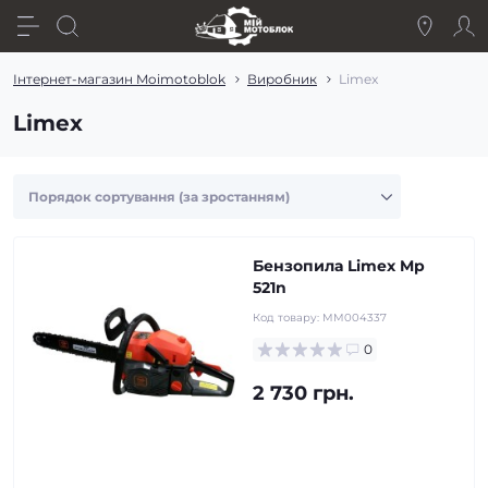
Інтернет-магазин Moimotoblok
Виробник
Limex
Limex
Бензопила Limex Mp
521n
Код товару:
MM004337
0
2 730 грн.