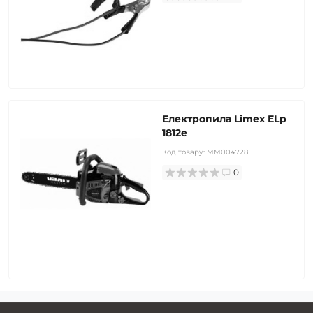
Електропила Limex ELp
1812е
Код товару:
MM004728
0