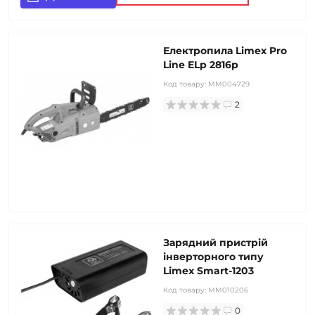
Електропила Limex Pro
Line ELp 2816р
Код товару:
MM004729
2
Зарядний пристрій
інверторного типу
Limex Smart-1203
Код товару:
MM010206
0