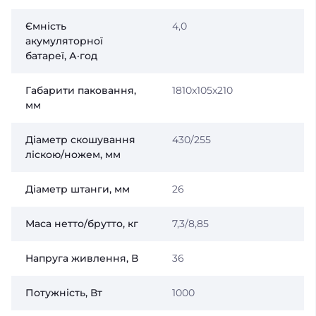
Ємність
4,0
акумуляторної
батареї, А·год
Габарити паковання,
1810x105x210
мм
Діаметр скошування
430/255
ліскою/ножем, мм
Діаметр штанги, мм
26
Маса нетто/брутто, кг
7,3/8,85
Напруга живлення, В
36
Потужність, Вт
1000