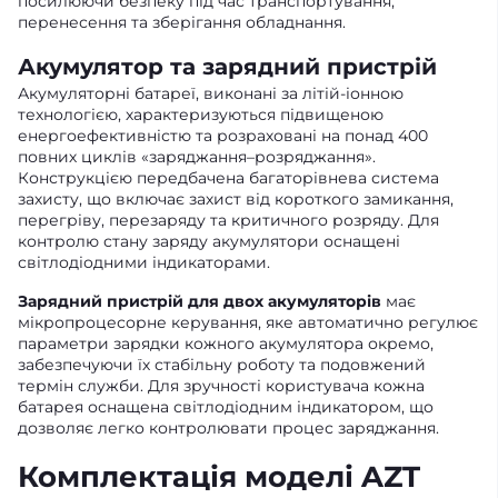
посилюючи безпеку під час транспортування,
перенесення та зберігання обладнання.
Акумулятор та зарядний пристрій
Акумуляторні батареї, виконані за літій-іонною
технологією, характеризуються підвищеною
енергоефективністю та розраховані на понад 400
повних циклів «заряджання–розряджання».
Конструкцією передбачена багаторівнева система
захисту, що включає захист від короткого замикання,
перегріву, перезаряду та критичного розряду. Для
контролю стану заряду акумулятори оснащені
світлодіодними індикаторами.
Зарядний пристрій для двох акумуляторів
має
мікропроцесорне керування, яке автоматично регулює
параметри зарядки кожного акумулятора окремо,
забезпечуючи їх стабільну роботу та подовжений
термін служби. Для зручності користувача кожна
батарея оснащена світлодіодним індикатором, що
дозволяє легко контролювати процес заряджання.
Комплектація моделі AZT