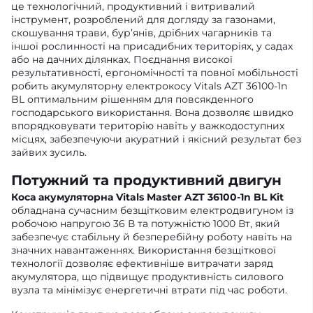
це технологічний, продуктивний і витривалий
інструмент, розроблений для догляду за газонами,
скошування трави, бур’янів, дрібних чагарників та
іншої рослинності на присадибних територіях, у садах
або на дачних ділянках. Поєднання високої
результативності, ергономічності та повної мобільності
робить акумуляторну електрокосу Vitals AZT 36100-1n
BL оптимальним рішенням для повсякденного
господарського використання. Вона дозволяє швидко
впорядковувати територію навіть у важкодоступних
місцях, забезпечуючи акуратний і якісний результат без
зайвих зусиль.
Потужний та продуктивний двигун
Коса акумуляторна Vitals Master AZT 36100-1n BL Kit
обладнана сучасним безщітковим електродвигуном із
робочою напругою 36 В та потужністю 1000 Вт, який
забезпечує стабільну й безперебійну роботу навіть на
значних навантаженнях. Використання безщіткової
технології дозволяє ефективніше витрачати заряд
акумулятора, що підвищує продуктивність силового
вузла та мінімізує енергетичні втрати під час роботи.