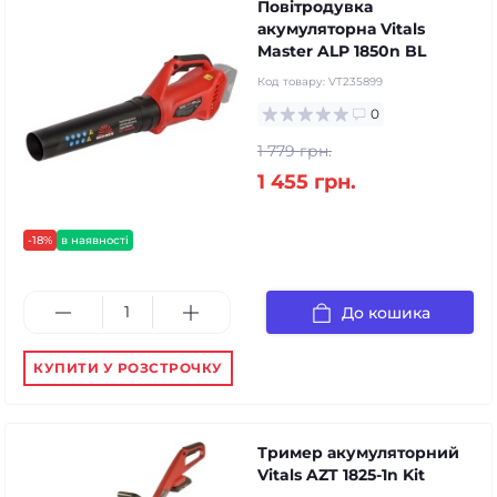
Повітродувка
акумуляторна Vitals
Master ALP 1850n BL
Код товару:
VT235899
0
1 779 грн.
1 455 грн.
-18%
в наявності
До кошика
КУПИТИ У РОЗСТРОЧКУ
Тример акумуляторний
Vitals AZT 1825-1n Kit