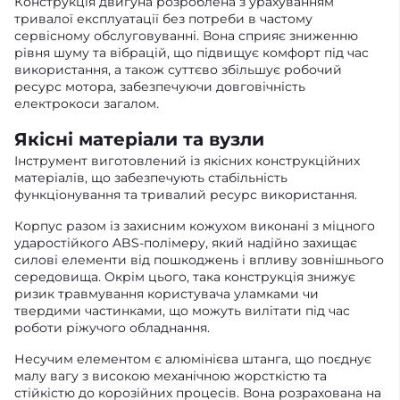
Конструкція двигуна розроблена з урахуванням
тривалої експлуатації без потреби в частому
сервісному обслуговуванні. Вона сприяє зниженню
рівня шуму та вібрацій, що підвищує комфорт під час
використання, а також суттєво збільшує робочий
ресурс мотора, забезпечуючи довговічність
електрокоси загалом.
Якісні матеріали та вузли
Інструмент виготовлений із якісних конструкційних
матеріалів, що забезпечують стабільність
функціонування та тривалий ресурс використання.
Корпус разом із захисним кожухом виконані з міцного
ударостійкого ABS-полімеру, який надійно захищає
силові елементи від пошкоджень і впливу зовнішнього
середовища. Окрім цього, така конструкція знижує
ризик травмування користувача уламками чи
твердими частинками, що можуть вилітати під час
роботи ріжучого обладнання.
Несучим елементом є алюмінієва штанга, що поєднує
малу вагу з високою механічною жорсткістю та
стійкістю до корозійних процесів. Вона розрахована на