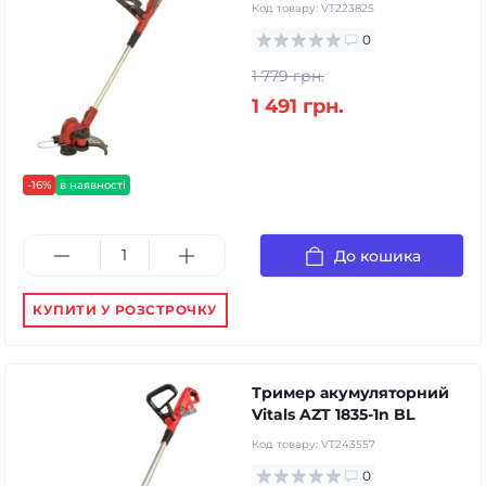
Код товару:
VT223825
0
1 779 грн.
1 491 грн.
-16%
в наявності
До кошика
КУПИТИ У РОЗСТРОЧКУ
Тример акумуляторний
Vitals AZT 1835-1n BL
Код товару:
VT243557
0