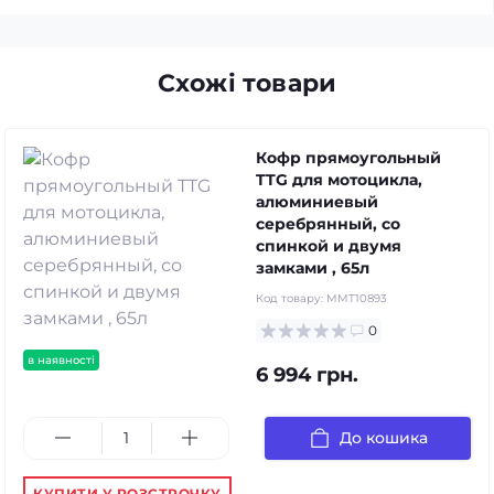
Схожі товари
Кофр прямоугольный
TTG для мотоцикла,
алюминиевый
серебрянный, со
спинкой и двумя
замками , 65л
Код товару:
MMT10893
0
в наявності
6 994 грн.
До кошика
КУПИТИ У РОЗСТРОЧКУ