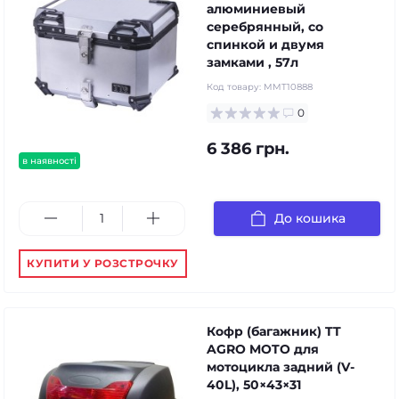
алюминиевый
серебрянный, со
спинкой и двумя
замками , 57л
Код товару:
MMT10888
0
6 386 грн.
в наявності
До кошика
КУПИТИ У РОЗСТРОЧКУ
Кофр (багажник) TT
AGRO MOTO для
мотоцикла задний (V-
40L), 50×43×31