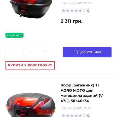
Код товару:
MMT15270
0
2 311 грн.
в наявності
До кошика
КУПИТИ У РОЗСТРОЧКУ
Кофр (багажник) TT
AGRO MOTO для
мотоцикла задний (V-
47L), 58×46×34
Код товару:
MMT15269
0