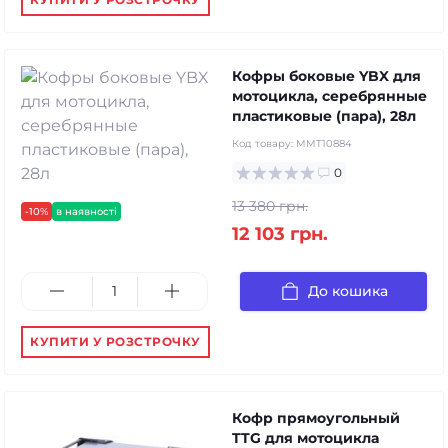
Кофры боковые YBX для
мотоцикла, серебрянные
пластиковые (пара), 28л
Код товару:
MMT10884
0
13 380 грн.
-10%
в наявності
12 103 грн.
До кошика
КУПИТИ У РОЗСТРОЧКУ
Кофр прямоугольный
TTG для мотоцикла