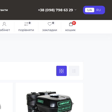
+38 (098) 798 63 29
такти
UA
RU
0
0
0
абінет
порівняти
закладки
кошик