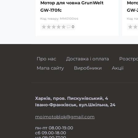
Мотор для човна GrunWelt
Мото
GW-170fc
GW-2
Код товару:
MM010044
Код то
0
Про нас
Доставка і оплата
Розстр
Мапа сайту
Виробники
Акції
Харків, пров. Пискунівський, 4
Івано-Франківськ, вул.Шкільна, 24
moimotoblok@gmail.com
пн-пт 08.00-19.00
сб 09.00-18.00
нд 09.00-17.00