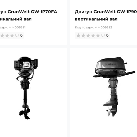
ун GrunWelt GW-1P70FA
Двигун GrunWelt GW-1P9
икальний вал
вертикальний вал
вару:
MM009381
Код товару:
MM009382
0
0