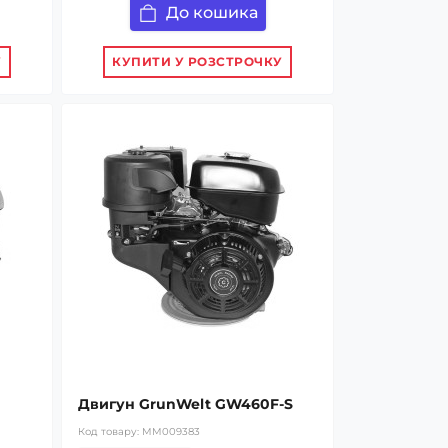
До кошика
У
КУПИТИ У РОЗСТРОЧКУ
Двигун GrunWelt GW460F-S
Код товару:
MM009383