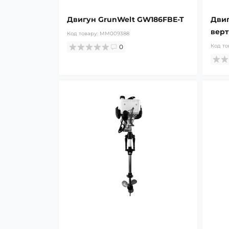
Двигун GrunWelt GW186FBE-T
Двиг
верт
Код товару:
MM009388
Код то
0