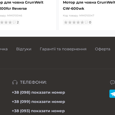
р для човна GrunWelt
Мотор для човна GrunWel
00fcr Reverse
GW-600wk
вару:
MM010046
Код товару:
MM010047
2
0
очка
Відгуки
Гарантії та повернення
Оферта
ТЕЛЕФОНИ:
+38 (098)
показати номер
+38 (099)
показати номер
+38 (093)
показати номер