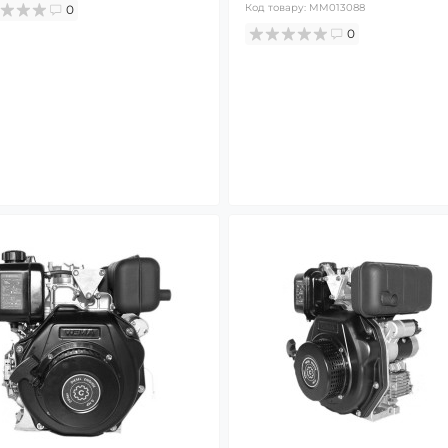
Код товару:
MM013088
0
0