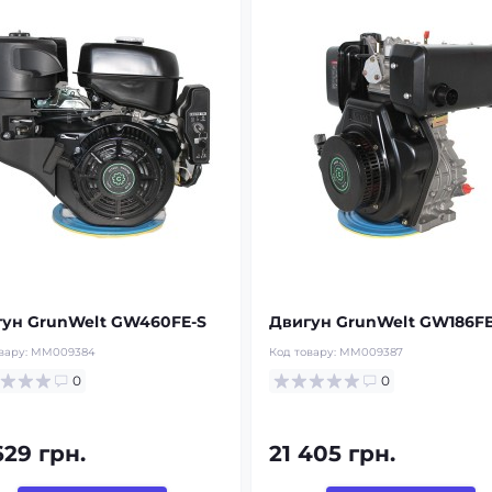
ун GrunWelt GW460FE-S
Двигун GrunWelt GW186FB
вару:
MM009384
Код товару:
MM009387
0
0
629 грн.
21 405 грн.