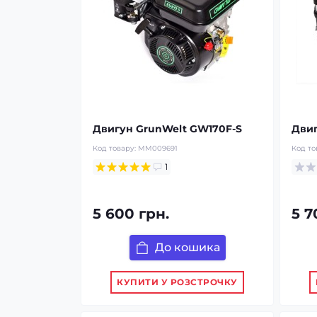
Двигун GrunWelt GW170F-S
Двиг
Код товару:
MM009691
Код то
1
5 600 грн.
5 7
До кошика
КУПИТИ У РОЗСТРОЧКУ