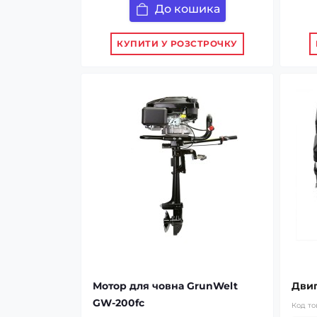
До кошика
КУПИТИ У РОЗСТРОЧКУ
Мотор для човна GrunWelt
Двиг
GW-200fc
Код то