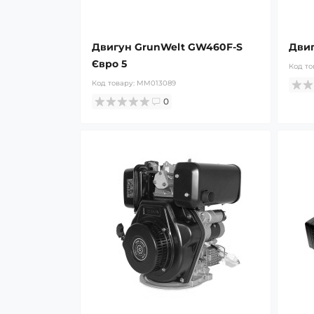
Двигун GrunWelt GW460F-S
Двиг
Євро 5
Код то
Код товару:
MM013089
0