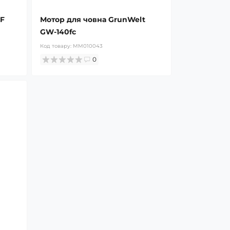
0F
Мотор для човна GrunWelt
GW-140fc
Код товару:
MM010043
0