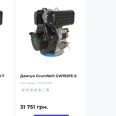
-T
Двигун GrunWelt GW192FE-S
Код товару:
MM009389
0
31 751 грн.