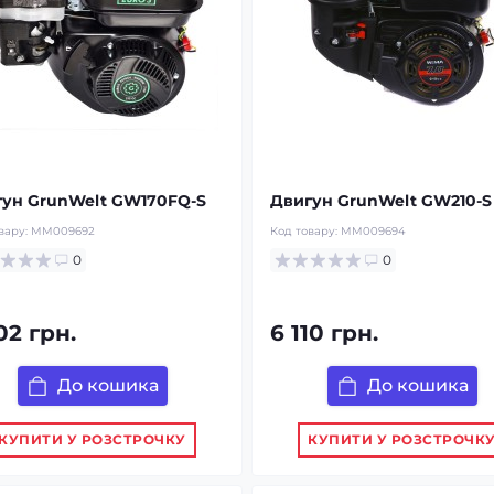
ун GrunWelt GW170FQ-S
Двигун GrunWelt GW210-S
вару:
MM009692
Код товару:
MM009694
0
0
02 грн.
6 110 грн.
До кошика
До кошика
КУПИТИ У РОЗСТРОЧКУ
КУПИТИ У РОЗСТРОЧК