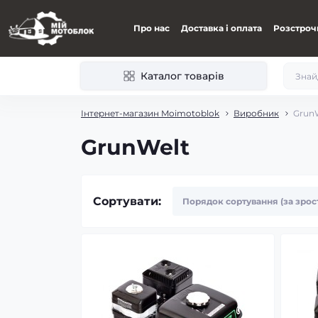
Про нас
Доставка і оплата
Розстроч
Каталог товарів
Інтернет-магазин Moimotoblok
Виробник
Grun
GrunWelt
Сортувати: