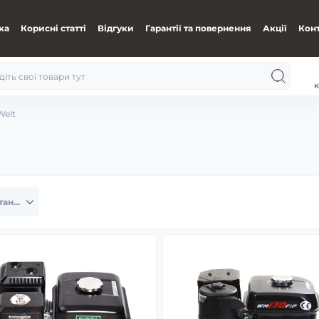
ка
Корисні статті
Відгуки
Гарантії та повернення
Акції
Кон
к
Welt