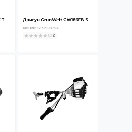
-T
Двигун GrunWelt GW186FB-S
Код товару:
MM009386
0