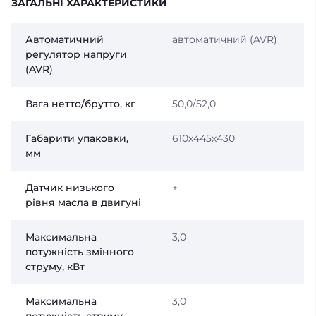
ЗАГАЛЬНІ ХАРАКТЕРИСТИКИ
Автоматичний
автоматичний (AVR)
регулятор напруги
(AVR)
Вага нетто/брутто, кг
50,0/52,0
Габарити упаковки,
610х445х430
мм
Датчик низького
+
рівня масла в двигуні
Максимальна
3,0
потужність змінного
струму, кВт
Максимальна
3,0
потужність струму,