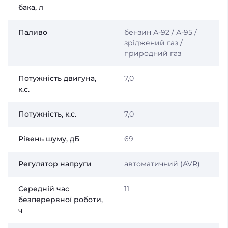
бака, л
Паливо
бензин А-92 / А-95 /
зріджений газ /
природний газ
Потужність двигуна,
7,0
к.с.
Потужність, к.с.
7,0
Рівень шуму, дБ
69
Регулятор напруги
автоматичний (AVR)
Середній час
11
безперервної роботи,
ч