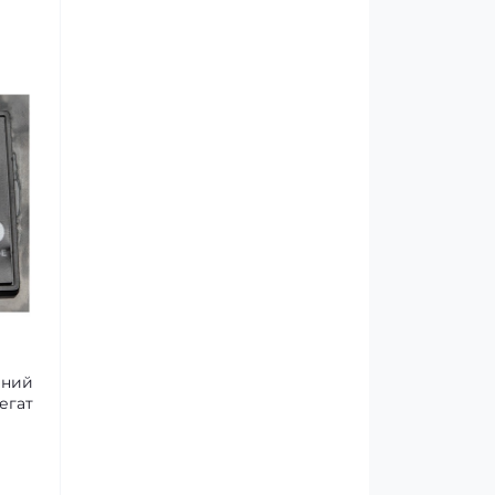
ений
егат