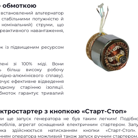
ю обмоткою
be встановлений альтернатор
я стабільними потужністю й
 номінальний) струми, що
 реактивного навантаження,
ок із підвищеним ресурсом
лені зі 100% міді. Вони
ть більш високу робочу
ідно-алюмінієвого сплаву).
ечує ефективне відведення
кому старінню ізоляції.
обмоток гарантує тривалий
ктростартер з кнопкою «Старт-Стоп»
ли ще запуск генератора не був таким легким! Подібн
мобілів, агрегат оснащений електричним стартером. Запу
нка здійснюється натисканням кнопки «Старт-Стоп»
нням оператора можливий також запуск ручним стартером.