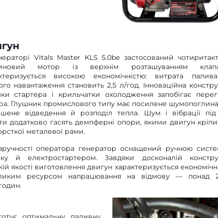
игун
нераторі Vitals Master KLS 5.0be застосований чотиритак
зиновий мотор із верхнім розташуванням клапан
ктеризується високою економічністю: витрата палив
ого навантаження становить 2,5 л/год. Інноваційна констру
ки стартера і крильчатки охолодження запобігає перег
ра. Глушник промислового типу має посилене шумопоглина
пшене відведення й розподіл тепла. Шум і вібрації під
ти додатково гасять демпферні опори, якими двигун кріпи
орсткої металевої рами.
зручності оператора генератор оснащений ручною сист
ску й електростартером. Завдяки досконалій конструк
кій якості виготовлення двигун характеризується економічн
ликим ресурсом напрацювання на відмову — понад 
годин.
отує оптимальну паливну