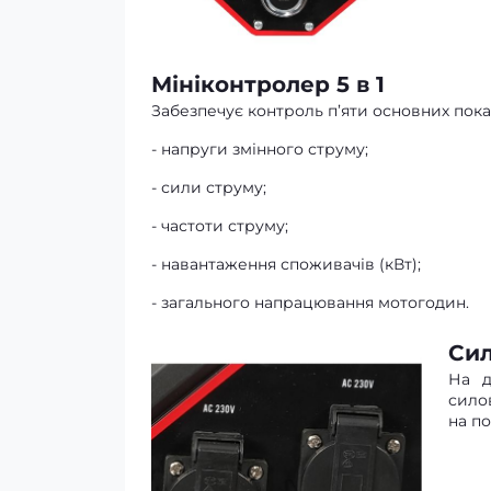
Мініконтролер 5 в 1
Забезпечує контроль п’яти основних пока
- напруги змінного струму;
- сили струму;
- частоти струму;
- навантаження споживачів (кВт);
- загального напрацювання мотогодин.
Сил
На д
сило
на п