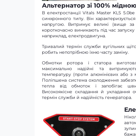
Альтернатор зі 100% мідно
В електростанції Vitals Master KLS 5.0
синхронного типу. Він характеризуєтьс
напругою. Витримує великі (вище за
короткочасно виникають під час запуску
наприклад, електродвигуна.
Тривалий термін служби вугільних щіт
робить непотрібною їхню часту заміну.
Обмотки ротора і статора виготов
максимально надійні та витримую
температуру (проти алюмінієвих або з м
Поліпшена система охолодження забезп
тепла від обмоток і запобігає швид
Високоякісне складання й укладання 
термін служби й надійність генератора.
Еле
Ніко
авто
зупи
бажа