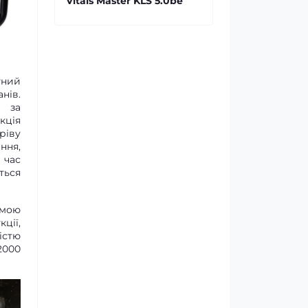
Vitals Master KLS 5.0be
тний
ів.
а за
кція
ріву
ння,
 час
ться
емою
ції,
істю
2000