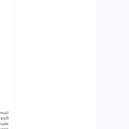
кції
труб
ищає