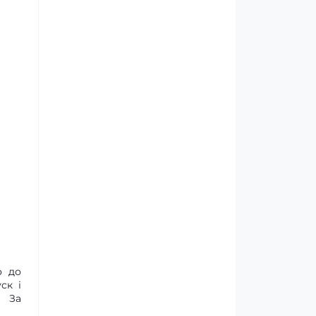
о до
ск і
. За