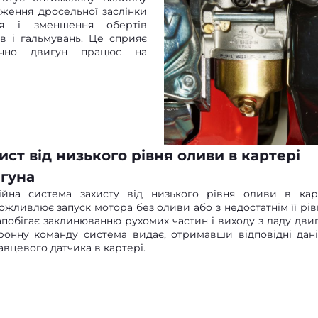
оження дросельної заслінки
ння і зменшення обертів
ів і гальмувань. Це сприяє
мічно двигун працює на
ист від низького рівня оливи в картері
гуна
ійна система захисту від низького рівня оливи в кар
ожливлює запуск мотора без оливи або з недостатнім її рів
апобігає заклинюванню рухомих частин і виходу з ладу двиг
ронну команду система видає, отримавши відповідні дані
авцевого датчика в картері.