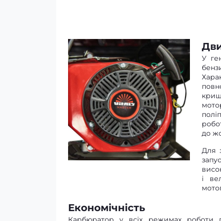
Дв
У ге
бен
Хара
повн
криш
мото
полі
робо
до ж
Для 
запу
висо
і ве
мото
Економічність
Карбюратор у всіх режимах роботи г