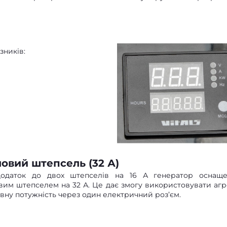
зників:
овий штепсель (32 А)
одаток до двох штепселів на 16 А генератор оснащ
вим штепселем на 32 А. Це дає змогу використовувати агр
овну потужність через один електричний роз’єм.