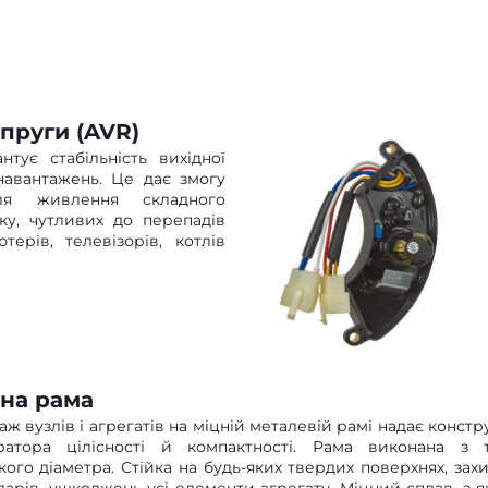
пруги (AVR)
тує стабільність вихідної
навантажень. Це дає змогу
для живлення складного
зку, чутливих до перепадів
ерів, телевізорів, котлів
на рама
ж вузлів і агрегатів на міцній металевій рамі надає констру
ратора цілісності й компактності. Рама виконана з 
кого діаметра. Стійка на будь-яких твердих поверхнях, зах