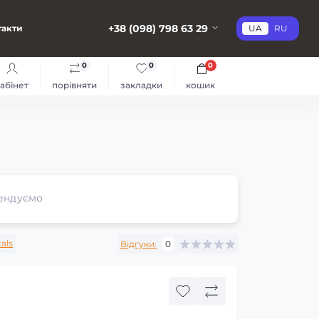
+38 (098) 798 63 29
такти
UA
RU
0
0
0
абінет
порівняти
закладки
кошик
ендуємо
tals
Відгуки:
0