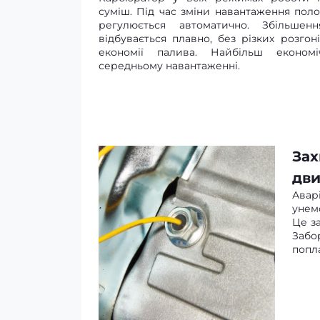
суміш. Під час зміни навантаження пол
регулюється автоматично. Збільше
відбувається плавно, без різких розгон
економії палива. Найбільш еконо
середньому навантаженні.
Зах
дви
Авар
унем
Це з
Забо
попл