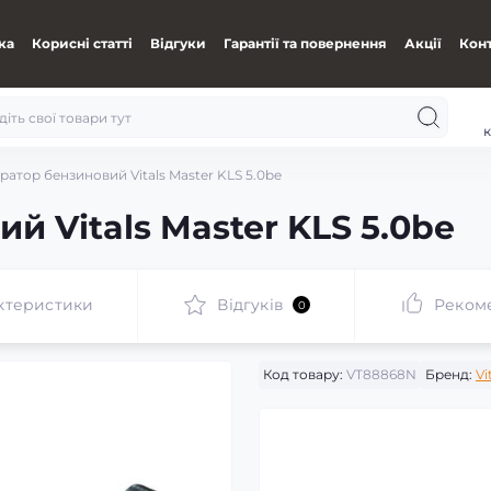
ка
Корисні статті
Відгуки
Гарантії та повернення
Акції
Кон
к
ратор бензиновий Vitals Master KLS 5.0be
й Vitals Master KLS 5.0be
ктеристики
Відгуків
Реком
0
Код товару:
VT88868N
Бренд:
Vi