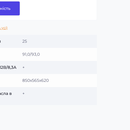
ність
 усі)
л
25
91,0/93,0
12В/8,3А
+
850х565х620
асла в
+