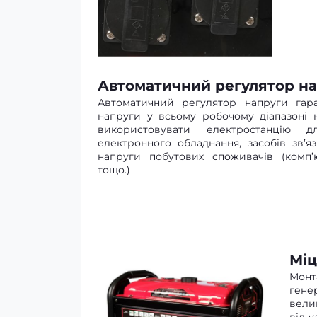
Автоматичний регулятор на
Автоматичний регулятор напруги гаран
напруги у всьому робочому діапазоні 
використовувати електростанцію 
електронного обладнання, засобів зв’я
напруги побутових споживачів (комп’ют
тощо.)
Міц
Монта
гене
вели