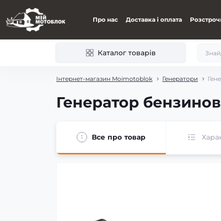
Про нас
Доставка і оплата
Розстроч
Каталог товарів
Інтернет-магазин Moimotoblok
Генератори
Гене
Генератор бензинови
Все про товар
Хара