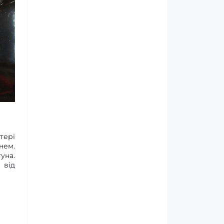
тері
нем.
уна.
 від