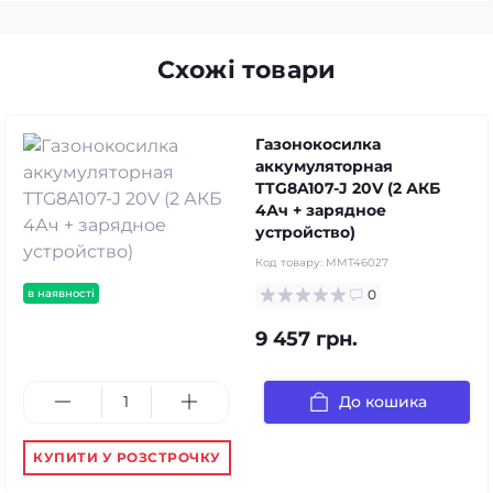
Схожі товари
Газонокосилка
аккумуляторная
TTG8A107-J 20V (2 АКБ
4Ач + зарядное
устройство)
Код товару:
MMT46027
в наявності
0
9 457 грн.
До кошика
КУПИТИ У РОЗСТРОЧКУ