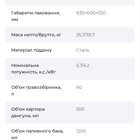
Габарити паковання,
930×600×520
мм
Маса нетто/брутто, кг
35,7/39,7
Матеріал піддону
Сталь
Номінальна
5,7/4,2
потужність, к.с./кВт
Обʼєм травозбірника,
60
л
Об’єм картера
500
двигуна, мл
Об’єм паливного бака,
1200
мл