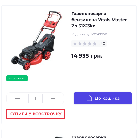
Газонокосарка
бензинова Vitals Master
Zp 51223kd
Код товару:
VT243908
0
14 935 грн.
в наявності
До кошика
КУПИТИ У РОЗСТРОЧКУ
Газонокосарка