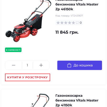
бензинова Vitals Master
Zp 46150k
Код товару:
VT243907
0
11 845 грн.
в наявності
До кошика
КУПИТИ У РОЗСТРОЧКУ
Газонокосарка
бензинова Vitals Master
Zp 41150k