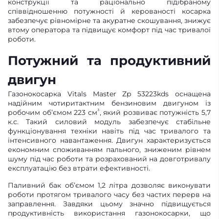
конструкції та раціонально підібраному
співвідношенню потужності й керованості косарка
забезпечує рівномірне та акуратне скошування, знижує
втому оператора та підвищує комфорт під час тривалої
роботи.
Потужний та продуктивний
двигун
Газонокосарка Vitals Master Zp 53223kds оснащена
надійним чотиритактним бензиновим двигуном із
³
робочим об’ємом 223 см
, який розвиває потужність 5,7
к.с. Такий силовий модуль забезпечує стабільне
функціонування техніки навіть під час тривалого та
інтенсивного навантаження. Двигун характеризується
економним споживанням пального, зниженим рівнем
шуму під час роботи та розрахований на довготривалу
експлуатацію без втрати ефективності.
Паливний бак об’ємом 1,2 літра дозволяє виконувати
роботи протягом тривалого часу без частих перерв на
заправлення. Завдяки цьому значно підвищується
продуктивність використання газонокосарки, що