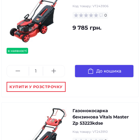
Код товару:
VT243906
0
9 785 грн.
в наявності
До кошика
КУПИТИ У РОЗСТРОЧКУ
Газонокосарка
бензинова Vitals Master
Zp 53223kdsе
Код товару:
VT243910