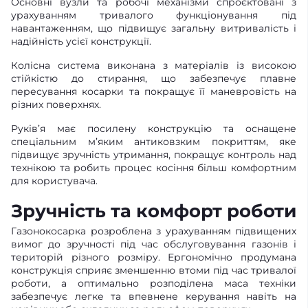
Основні вузли та робочі механізми спроєктовані з
урахуванням тривалого функціонування під
навантаженням, що підвищує загальну витривалість і
надійність усієї конструкції.
Колісна система виконана з матеріалів із високою
стійкістю до стирання, що забезпечує плавне
пересування косарки та покращує її маневровість на
різних поверхнях.
Руків’я має посилену конструкцію та оснащене
спеціальним м’яким антиковзким покриттям, яке
підвищує зручність утримання, покращує контроль над
технікою та робить процес косіння більш комфортним
для користувача.
Зручність та комфорт роботи
Газонокосарка розроблена з урахуванням підвищених
вимог до зручності під час обслуговування газонів і
територій різного розміру. Ергономічно продумана
конструкція сприяє зменшенню втоми під час тривалої
роботи, а оптимально розподілена маса техніки
забезпечує легке та впевнене керування навіть на