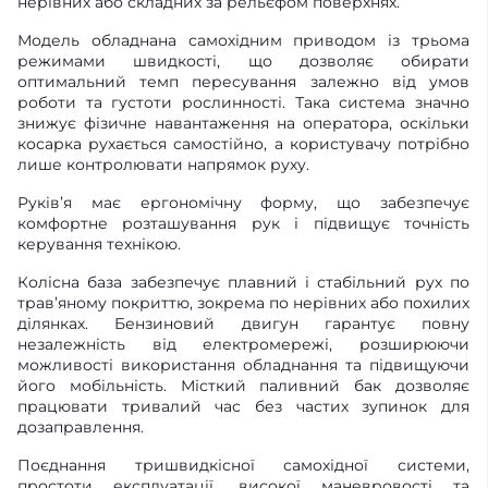
нерівних або складних за рельєфом поверхнях.
Модель обладнана самохідним приводом із трьома
режимами швидкості, що дозволяє обирати
оптимальний темп пересування залежно від умов
роботи та густоти рослинності. Така система значно
знижує фізичне навантаження на оператора, оскільки
косарка рухається самостійно, а користувачу потрібно
лише контролювати напрямок руху.
Руків’я має ергономічну форму, що забезпечує
комфортне розташування рук і підвищує точність
керування технікою.
Колісна база забезпечує плавний і стабільний рух по
трав’яному покриттю, зокрема по нерівних або похилих
ділянках. Бензиновий двигун гарантує повну
незалежність від електромережі, розширюючи
можливості використання обладнання та підвищуючи
його мобільність. Місткий паливний бак дозволяє
працювати тривалий час без частих зупинок для
дозаправлення.
Поєднання тришвидкісної самохідної системи,
простоти експлуатації, високої маневровості та