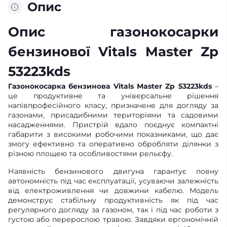
Опис
Опис газонокосарки
бензинової Vitals Master Zp
53223kds
Газонокосарка бензинова Vitals Master Zp 53223kds
–
це продуктивне та універсальне рішення
напівпрофесійного класу, призначене для догляду за
газонами, присадибними територіями та садовими
насадженнями. Пристрій вдало поєднує компактні
габарити з високими робочими показниками, що дає
змогу ефективно та оперативно обробляти ділянки з
різною площею та особливостями рельєфу.
Наявність бензинового двигуна гарантує повну
автономність під час експлуатації, усуваючи залежність
від електроживлення чи довжини кабелю. Модель
демонструє стабільну продуктивність як під час
регулярного догляду за газоном, так і під час роботи з
густою або перерослою травою. Завдяки ергономічній