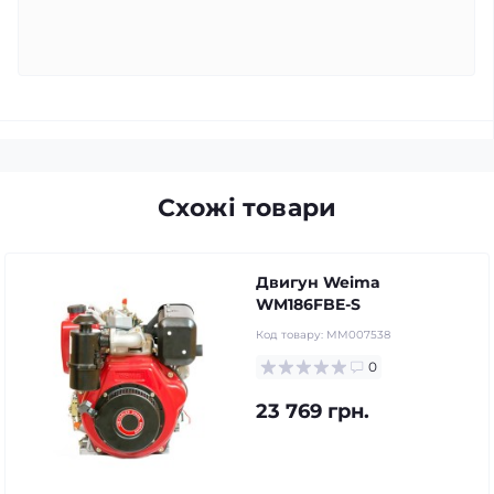
Схожі товари
Двигун Weima
WM186FBE-S
Код товару:
MM007538
0
23 769 грн.