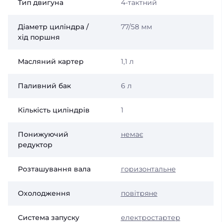
Тип двигуна
4-тактний
Діаметр циліндра /
77/58 мм
хід поршня
Масляний картер
1,1 л
Паливний бак
6 л
Кількість циліндрів
1
Понижуючий
немає
редуктор
Розташування вала
горизонтальне
Охолодження
повітряне
Система запуску
електростартер