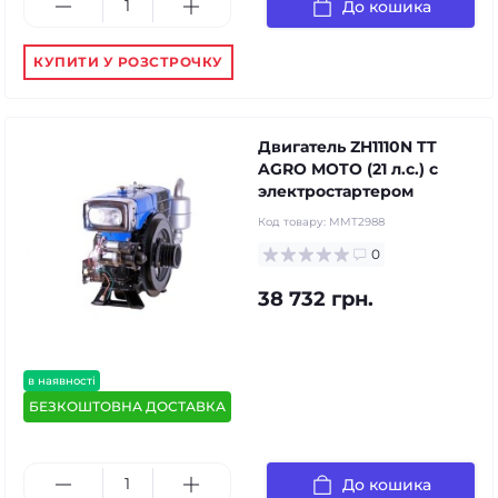
До кошика
КУПИТИ У РОЗСТРОЧКУ
Двигатель ZH1110N TT
AGRO MOTO (21 л.с.) с
электростартером
Код товару:
MMT2988
0
38 732 грн.
в наявності
БЕЗКОШТОВНА ДОСТАВКА
До кошика