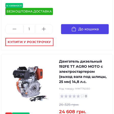
в наявності
БЕЗКОШТОВНА ДОСТАВКА
До кошика
КУПИТИ У РОЗСТРОЧКУ
Двигатель дизельный
192FE TT AGRO MOTO с
электростартером
(выход вала под шлицы,
25 мм) 14,8 л.с.
Код товару:
MMT76050
0
26 325 грн.
24 608 грн.