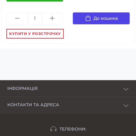
До кошика
КУПИТИ У РОЗСТРОЧКУ
ІНФОРМАЦІЯ
Про нас
КОНТАКТИ ТА АДРЕСА
Доставка і оплата
Харків, пров. Пискунівський, 4
Розстрочка
Івано-Франківськ, вул.Шкільна, 24
Відгуки
ТЕЛЕФОНИ:
moimotoblok@gmail.com