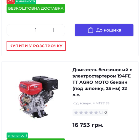
-7%
в наявності
БЕЗКОШТОВНА ДОСТАВКА
До кошика
КУПИТИ У РОЗСТРОЧКУ
Двигатель бензиновый с
электростартером 194FE
TT AGRO MOTO бензин
(под шпонку, 25 мм) 22
л.с.
Код товару:
MMT29159
0
16 753 грн.
в наявності