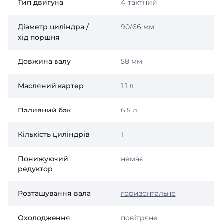
Тип двигуна
4-тактний
Діаметр циліндра /
90/66 мм
хід поршня
Довжина валу
58 мм
Масляний картер
1,1 л
Паливний бак
6,5 л
Кількість циліндрів
1
Понижуючий
немає
редуктор
Розташування вала
горизонтальне
Охолодження
повітряне