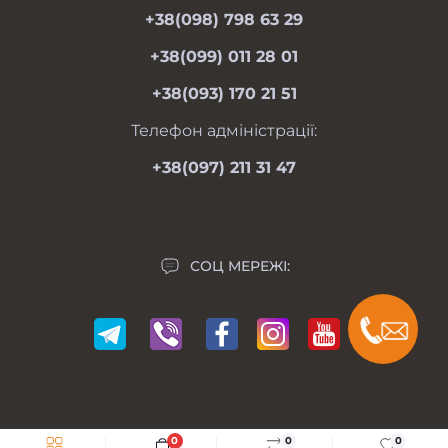
Гарантії та повернення
+38(098) 798 63 29
пн-пт 08.00-19.00
Оферта
сб 09.00-18.00
+38(099) 011 28 01
нд 09.00-17.00
Особистий кабінет
+38(093) 170 21 51
Контакти
Мапа сайту
Телефон адміністрації:
Виробники
+38(097) 211 31 47
Акції
СОЦ МЕРЕЖІ:
0
0
0