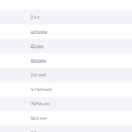
7
к.с.
шпонка
20 мм
бензин
212 см3
4-тактний
70/54 мм
56,5 мм