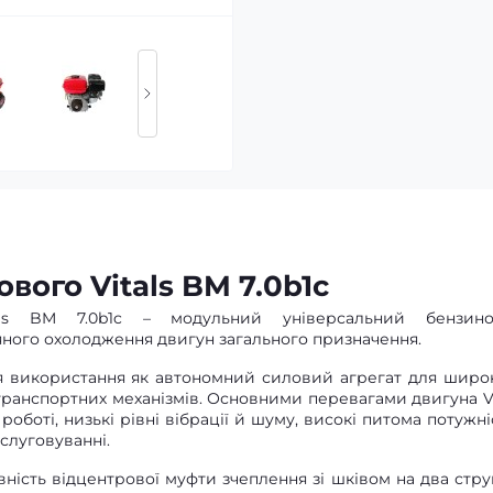
вого Vitals BM 7.0b1с
als BM 7.0b1c – модульний універсальний бензин
ного охолодження двигун загального призначення.
ля використання як автономний силовий агрегат для широ
і транспортних механізмів. Основними перевагами двигуна Vi
 роботі, низькі рівні вібрації й шуму, високі питома потужні
бслуговуванні.
вність відцентрової муфти зчеплення зі шківом на два стру