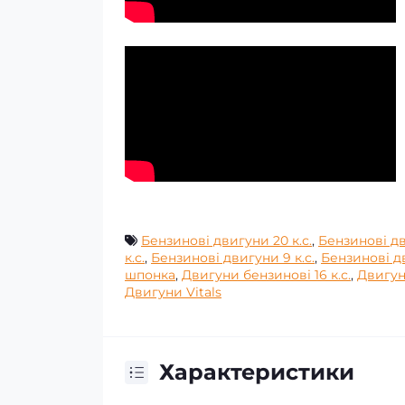
Бензинові двигуни 20 к.с.
,
Бензинові дви
к.с.
,
Бензинові двигуни 9 к.с.
,
Бензинові д
шпонка
,
Двигуни бензинові 16 к.с.
,
Двигун
Двигуни Vitals
Характеристики