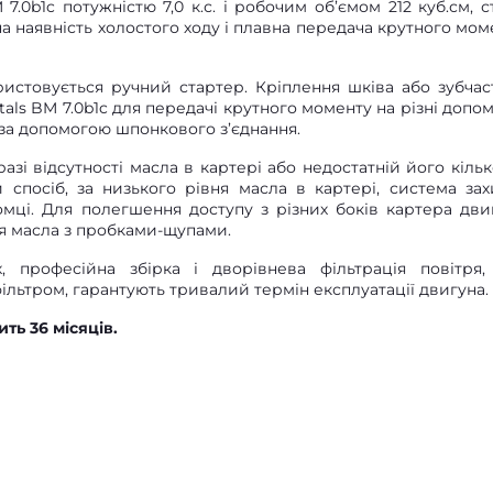
7.0b1c потужністю 7,0 к.с. і робочим об’ємом 212 куб.см, с
на наявність холостого ходу і плавна передача крутного мом
истовується ручний стартер. Кріплення шківа або зубчас
itals BM 7.0b1c для передачі крутного моменту на різні допом
 за допомогою шпонкового з’єднання.
і відсутності масла в картері або недостатній його кілько
 спосіб, за низького рівня масла в картері, система зах
омці. Для полегшення доступу з різних боків картера дви
я масла з пробками-щупами.
, професійна збірка і дворівнева фільтрація повітря,
льтром, гарантують тривалий термін експлуатації двигуна.
ить 36 місяців.