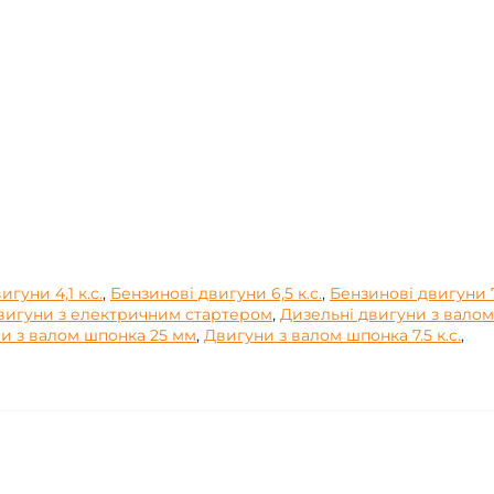
гуни 4,1 к.с.
,
Бензинові двигуни 6,5 к.с.
,
Бензинові двигуни 7
вигуни з електричним стартером
,
Дизельні двигуни з валом
и з валом шпонка 25 мм
,
Двигуни з валом шпонка 7.5 к.с.
,