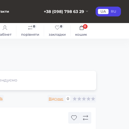
+38 (098) 798 63 29
такти
UA
RU
0
0
0
абінет
порівняти
закладки
кошик
ендуємо
ls
Відгуки:
0