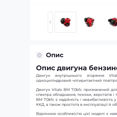
Опис
Опис двигуна бензино
Двигун внутрішнього згоряння Vit
одноциліндровий чотиритактний повітря
Двигун Vitals BM 7.0b1c призначений д
спектра обладнання, техніки, верстатів 
BM 7.0b1c є надійність і невибагливість у
ККД, а також простота в експлуатації й о
Відмінною особливістю цієї моделі є ная