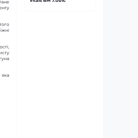
Vitals BM 7.0b1с
тане
енту
того
іжні
сті,
исту
гуна
 яка