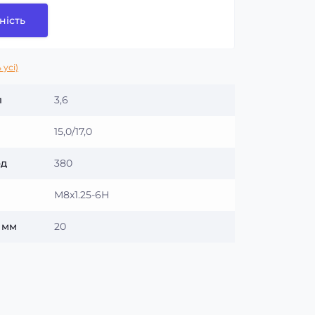
ність
 усі)
л
3,6
15,0/17,0
од
380
M8x1.25-6H
 мм
20