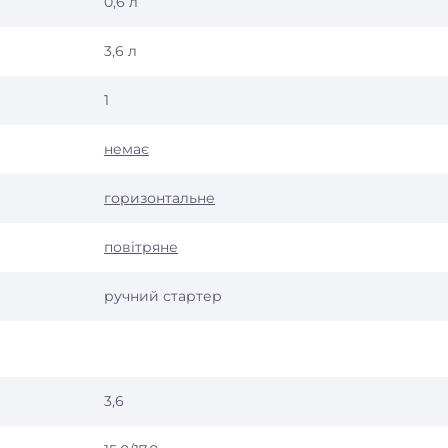
0,6 л
3,6 л
1
немає
горизонтальне
повітряне
ручний стартер
3,6