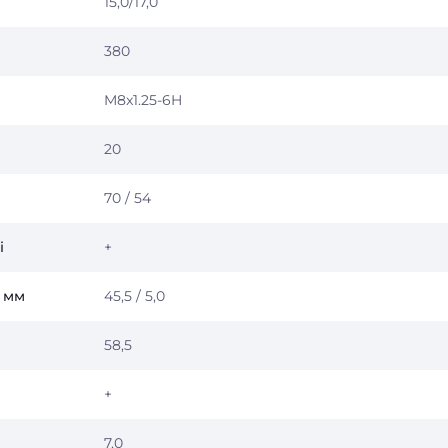
15,0/17,0
380
M8x1.25-6H
20
70 / 54
і
+
, мм
45,5 / 5,0
58,5
+
7,0