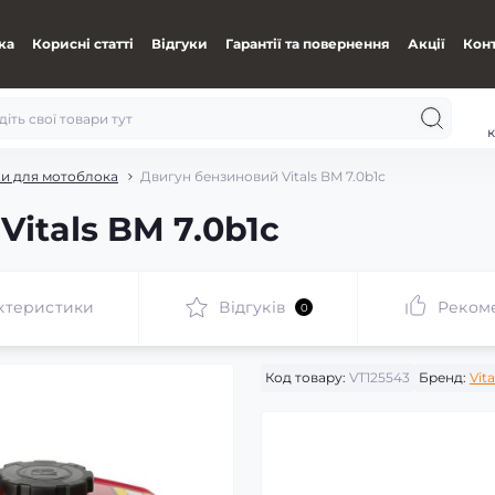
ка
Корисні статті
Відгуки
Гарантії та повернення
Акції
Кон
к
и для мотоблока
Двигун бензиновий Vitals BM 7.0b1с
itals BM 7.0b1с
ктеристики
Відгуків
Реком
0
Код товару:
VT125543
Бренд:
Vita