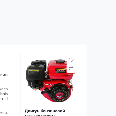
овий
кого
tals
сть і
Двигун бензиновий
мки.