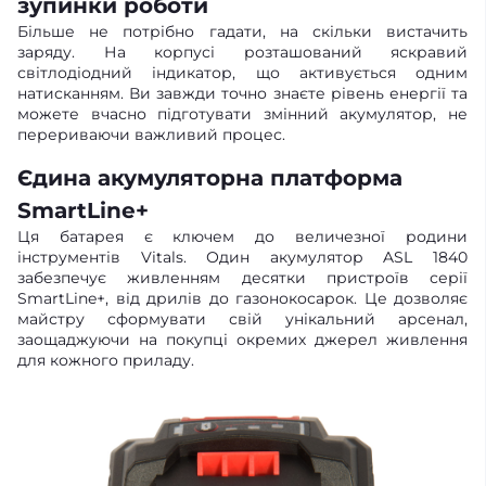
зупинки роботи
Більше не потрібно гадати, на скільки вистачить
заряду. На корпусі розташований яскравий
світлодіодний індикатор, що активується одним
натисканням. Ви завжди точно знаєте рівень енергії та
можете вчасно підготувати змінний акумулятор, не
перериваючи важливий процес.
Єдина акумуляторна платформа
SmartLine+
Ця батарея є ключем до величезної родини
інструментів Vitals. Один акумулятор ASL 1840
забезпечує живленням десятки пристроїв серії
SmartLine+, від дрилів до газонокосарок. Це дозволяє
майстру сформувати свій унікальний арсенал,
заощаджуючи на покупці окремих джерел живлення
для кожного приладу.