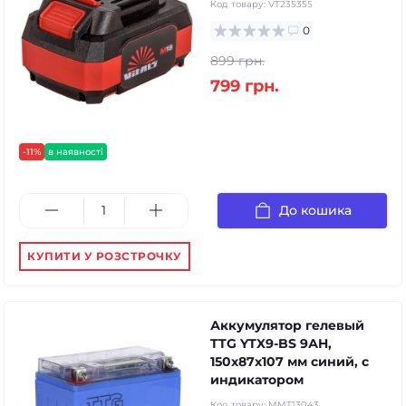
Код товару:
VT235355
0
899 грн.
799 грн.
-11%
в наявності
До кошика
КУПИТИ У РОЗСТРОЧКУ
Аккумулятор гелевый
TTG YTX9-BS 9АH,
150х87х107 мм синий, с
индикатором
Код товару:
MMT13043