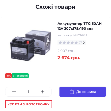
Схожі товари
Аккумулятор TTG 50AH
12V 207х175х190 мм
Код товару:
MMT26415
0
2 907 грн.
2 674 грн.
-8%
в наявності
До кошика
КУПИТИ У РОЗСТРОЧКУ