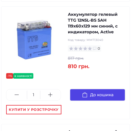
Аккумулятор гелевый
TTG 12N5L-BS 5АH
119х60х129 мм синий, с
индикатором, Active
Код товару:
MMT13040
0
817 грн.
810 грн.
-1%
в наявності
До кошика
КУПИТИ У РОЗСТРОЧКУ