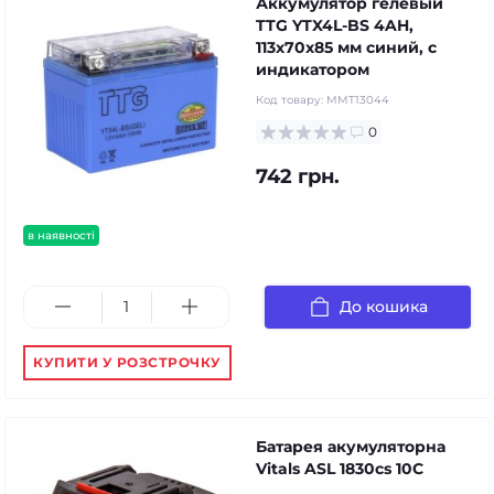
Аккумулятор гелевый
TTG YTX4L-BS 4AH,
113х70х85 мм синий, с
индикатором
Код товару:
MMT13044
0
742 грн.
в наявності
До кошика
КУПИТИ У РОЗСТРОЧКУ
Батарея акумуляторна
Vitals ASL 1830cs 10C