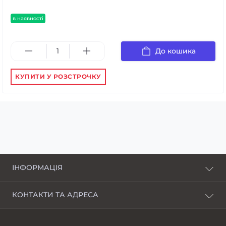
в наявності
До кошика
КУПИТИ У РОЗСТРОЧКУ
ІНФОРМАЦІЯ
Про нас
КОНТАКТИ ТА АДРЕСА
Доставка і оплата
Харків, пров. Пискунівський, 4
Розстрочка
Івано-Франківськ, вул.Шкільна, 24