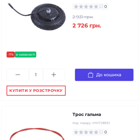
0
2 931 грн.
2 726 грн.
-7%
в наявності
До кошика
КУПИТИ У РОЗСТРОЧКУ
Трос гальма
Код товару:
ММТ28933
0