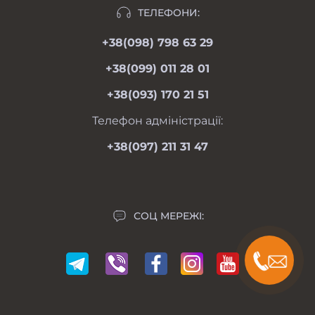
Відгуки
ТЕЛЕФОНИ:
moimotoblok@gmail.com
Гарантії та повернення
+38(098) 798 63 29
пн-пт 08.00-19.00
Оферта
сб 09.00-18.00
+38(099) 011 28 01
нд 09.00-17.00
Особистий кабінет
+38(093) 170 21 51
Контакти
Мапа сайту
Телефон адміністрації:
Виробники
+38(097) 211 31 47
Акції
СОЦ МЕРЕЖІ: