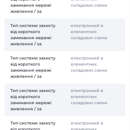
замикання мережі
складових схеми
живлення / за
Тип системи захисту
електронний в
від короткого
елементних
замикання мережі
складових схеми
живлення / за
Тип системи захисту
електронний в
від короткого
елементних
замикання мережі
складових схеми
живлення / за
Тип системи захисту
електронний в
від короткого
елементних
замикання мережі
складових схеми
живлення / за
Тип системи захисту
електронний в
від короткого
елементних