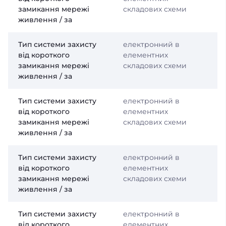
замикання мережі
складових схеми
живлення / за
Тип системи захисту
електронний в
від короткого
елементних
замикання мережі
складових схеми
живлення / за
Тип системи захисту
електронний в
від короткого
елементних
замикання мережі
складових схеми
живлення / за
Тип системи захисту
електронний в
від короткого
елементних
замикання мережі
складових схеми
живлення / за
Тип системи захисту
електронний в
від короткого
елементних