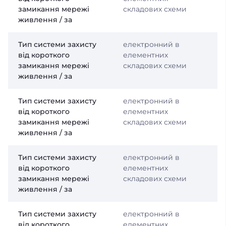
замикання мережі
складових схеми
живлення / за
Тип системи захисту
електронний в
від короткого
елементних
замикання мережі
складових схеми
живлення / за
Тип системи захисту
електронний в
від короткого
елементних
замикання мережі
складових схеми
живлення / за
Тип системи захисту
електронний в
від короткого
елементних
замикання мережі
складових схеми
живлення / за
Тип системи захисту
електронний в
від короткого
елементних