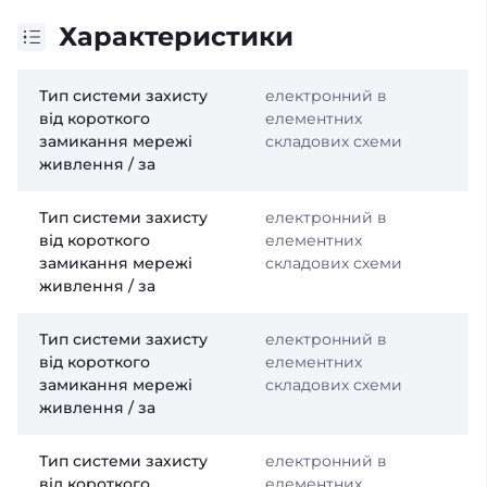
Характеристики
Тип системи захисту
електронний в
від короткого
елементних
замикання мережі
складових схеми
живлення / за
Тип системи захисту
електронний в
від короткого
елементних
замикання мережі
складових схеми
живлення / за
Тип системи захисту
електронний в
від короткого
елементних
замикання мережі
складових схеми
живлення / за
Тип системи захисту
електронний в
від короткого
елементних