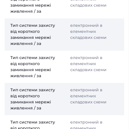
замикання мережі
складових схеми
живлення / за
Тип системи захисту
електронний в
від короткого
елементних
замикання мережі
складових схеми
живлення / за
Тип системи захисту
електронний в
від короткого
елементних
замикання мережі
складових схеми
живлення / за
Тип системи захисту
електронний в
від короткого
елементних
замикання мережі
складових схеми
живлення / за
Тип системи захисту
електронний в
від короткого
елементних