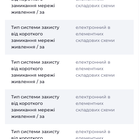
замикання мережі
складових схеми
живлення / за
Тип системи захисту
електронний в
від короткого
елементних
замикання мережі
складових схеми
живлення / за
Тип системи захисту
електронний в
від короткого
елементних
замикання мережі
складових схеми
живлення / за
Тип системи захисту
електронний в
від короткого
елементних
замикання мережі
складових схеми
живлення / за
Тип системи захисту
електронний в
від короткого
елементних