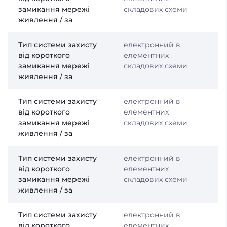
замикання мережі
складових схеми
живлення / за
Тип системи захисту
електронний в
від короткого
елементних
замикання мережі
складових схеми
живлення / за
Тип системи захисту
електронний в
від короткого
елементних
замикання мережі
складових схеми
живлення / за
Тип системи захисту
електронний в
від короткого
елементних
замикання мережі
складових схеми
живлення / за
Тип системи захисту
електронний в
від короткого
елементних