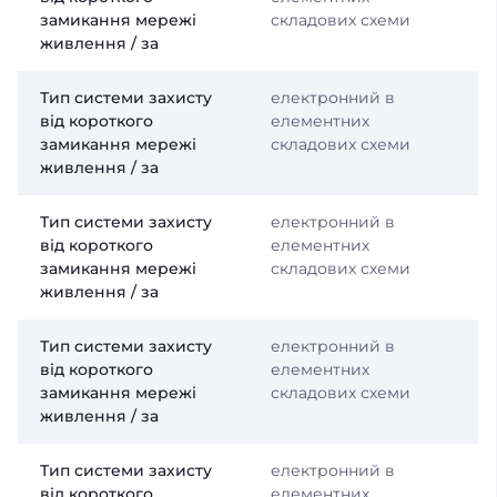
замикання мережі
складових схеми
живлення / за
Тип системи захисту
електронний в
від короткого
елементних
замикання мережі
складових схеми
живлення / за
Тип системи захисту
електронний в
від короткого
елементних
замикання мережі
складових схеми
живлення / за
Тип системи захисту
електронний в
від короткого
елементних
замикання мережі
складових схеми
живлення / за
Тип системи захисту
електронний в
від короткого
елементних