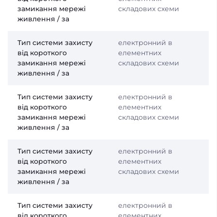
замикання мережі
складових схеми
живлення / за
Тип системи захисту
електронний в
від короткого
елементних
замикання мережі
складових схеми
живлення / за
Тип системи захисту
електронний в
від короткого
елементних
замикання мережі
складових схеми
живлення / за
Тип системи захисту
електронний в
від короткого
елементних
замикання мережі
складових схеми
живлення / за
Тип системи захисту
електронний в
від короткого
елементних