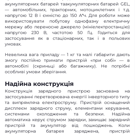
акумуляторних батарей таакумуляторних батарей GEL,
— автомобільних, тракторних, мотоциклетних і т.д.
напругою 12 В і ємністю до 150 А*ч. Для роботи може
використовувати побутову однофазну електричну
мережу або переносне джерело (мініелектростанцію)
напругою 230 В, частотою 50 Гц. Годиться для
застосування як в стаціонарних, так і в польових
умовах.
Невелика вага приладу — 1 кг та малі габарити дають
змогу постійно тримати пристрій «при собі» — в
автомобілі (скриньці або багажнику). Не потрібні
особливі умови зберігання.
Надійна конструкція
Конструкція зарядного пристрою заснована на
застосуванні перетворювача енергії інверторного типу
та випрямляча електроструму. Пристрій оснащений
дисплеєм зарядного струму, елементами керування,
системами охолодження та безпеки. Надійна
автоматика керує струмом зарядки, захищає зарядний
пристрій та акумулятор від пошкоджень. Коли
акумуляторна батарея заряджена, пристрій