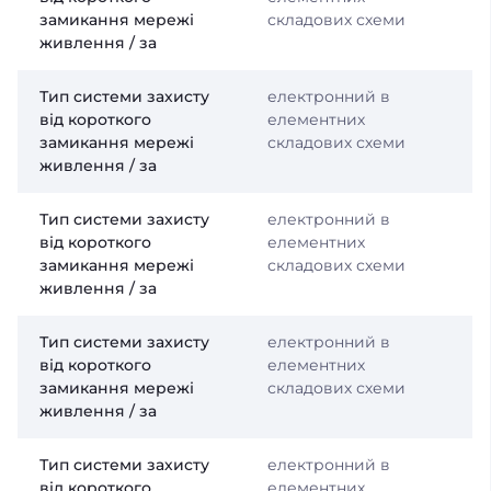
замикання мережі
складових схеми
живлення / за
Тип системи захисту
електронний в
від короткого
елементних
замикання мережі
складових схеми
живлення / за
Тип системи захисту
електронний в
від короткого
елементних
замикання мережі
складових схеми
живлення / за
Тип системи захисту
електронний в
від короткого
елементних
замикання мережі
складових схеми
живлення / за
Тип системи захисту
електронний в
від короткого
елементних