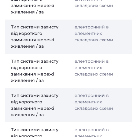
замикання мережі
складових схеми
живлення / за
Тип системи захисту
електронний в
від короткого
елементних
замикання мережі
складових схеми
живлення / за
Тип системи захисту
електронний в
від короткого
елементних
замикання мережі
складових схеми
живлення / за
Тип системи захисту
електронний в
від короткого
елементних
замикання мережі
складових схеми
живлення / за
Тип системи захисту
електронний в
від короткого
елементних