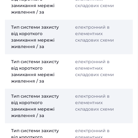
замикання мережі
складових схеми
живлення / за
Тип системи захисту
електронний в
від короткого
елементних
замикання мережі
складових схеми
живлення / за
Тип системи захисту
електронний в
від короткого
елементних
замикання мережі
складових схеми
живлення / за
Тип системи захисту
електронний в
від короткого
елементних
замикання мережі
складових схеми
живлення / за
Тип системи захисту
електронний в
від короткого
елементних