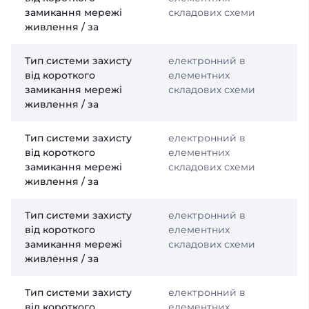
замикання мережі
складових схеми
живлення / за
Тип системи захисту
електронний в
від короткого
елементних
замикання мережі
складових схеми
живлення / за
Тип системи захисту
електронний в
від короткого
елементних
замикання мережі
складових схеми
живлення / за
Тип системи захисту
електронний в
від короткого
елементних
замикання мережі
складових схеми
живлення / за
Тип системи захисту
електронний в
від короткого
елементних