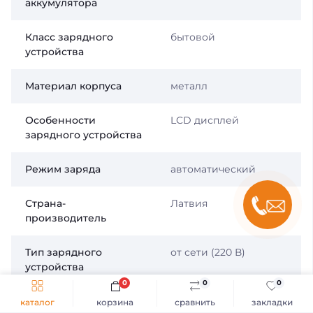
аккумулятора
Класс зарядного
бытовой
устройства
Материал корпуса
металл
Особенности
LCD дисплей
зарядного устройства
Режим заряда
автоматический
Страна-
Латвия
производитель
Тип зарядного
от сети (220 В)
устройства
0
0
0
Тип заряжаемого
AGM, Свинцово-
каталог
корзина
сравнить
закладки