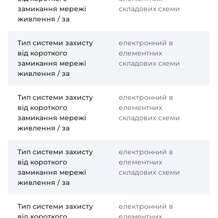
замикання мережі
складових схеми
живлення / за
Тип системи захисту
електронний в
від короткого
елементних
замикання мережі
складових схеми
живлення / за
Тип системи захисту
електронний в
від короткого
елементних
замикання мережі
складових схеми
живлення / за
Тип системи захисту
електронний в
від короткого
елементних
замикання мережі
складових схеми
живлення / за
Тип системи захисту
електронний в
від короткого
елементних