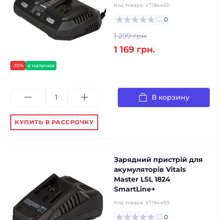
Код товара:
VT184460
0
1 299 грн.
1 169 грн.
-10%
в наличии
В корзину
КУПИТЬ В РАССРОЧКУ
Зарядний пристрій для
акумуляторів Vitals
Master LSL 1824
SmartLine+
Код товара:
VT184459
0