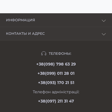
ИНФОРМАЦИЯ
О нас
КОНТАКТЫ И АДРЕС
Доставка и оплата
г. Харьков, пер. Пискуновский, 4
Рассрочка
Ивано-Франковск, ул.Школьная, 24
Отзывы
ТЕЛЕФОНЫ:
moimotoblok@gmail.com
Гарантии и возврат
+38(098) 798 63 29
пн-пт 08.00-19.00
Оферта
сб 09.00-18.00
+38(099) 011 28 01
вс 09.00-17.00
Личный кабинет
+38(093) 170 21 51
Связаться с нами
Карта сайта
Телефон адміністрації:
Производители
+38(097) 211 31 47
Акции