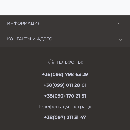
ИНФОРМАЦИЯ
О нас
КОНТАКТЫ И АДРЕС
Доставка и оплата
г. Харьков, пер. Пискуновский, 4
Рассрочка
Ивано-Франковск, ул.Школьная, 24
Отзывы
ТЕЛЕФОНЫ:
moimotoblok@gmail.com
Гарантии и возврат
+38(098) 798 63 29
пн-пт 08.00-19.00
Оферта
сб 09.00-18.00
+38(099) 011 28 01
вс 09.00-17.00
Личный кабинет
+38(093) 170 21 51
Связаться с нами
Карта сайта
Телефон адміністрації:
Производители
+38(097) 211 31 47
Акции