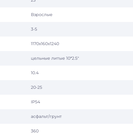
23
Взрослые
3-5
1170х160х1240
цельные литые 10*2.5"
10.4
20-25
IP54
асфальт/грунт
360