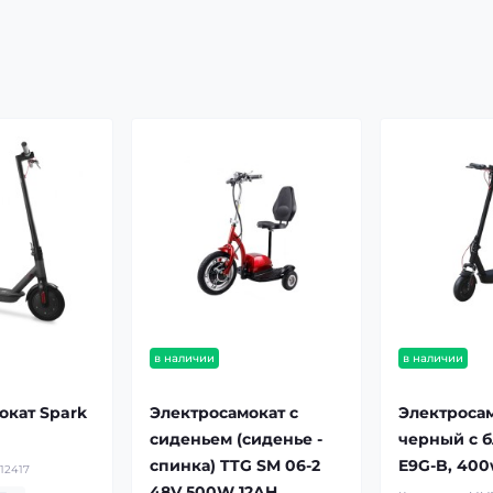
в наличии
в наличии
окат Spark
Электросамокат с
Электроса
сиденьем (сиденье -
черный с 
спинка) TTG SM 06-2
E9G-B, 400
12417
48V 500W 12AH