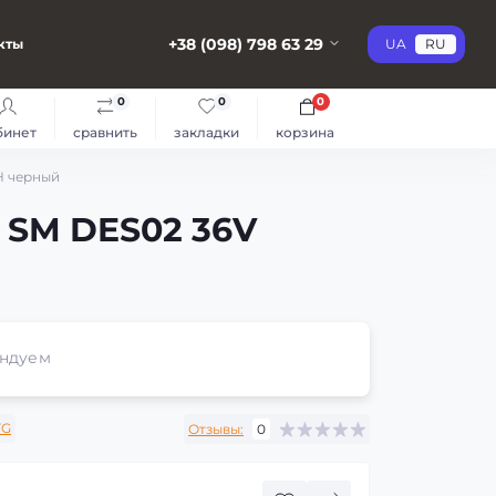
+38 (098) 798 63 29
кты
UA
RU
0
0
0
бинет
сравнить
закладки
корзина
H черный
 SM DES02 36V
ндуем
TG
Отзывы:
0