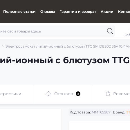
Полезные статьи
Отзывы
Гарантии и возврат
Акции
Конта
ка
Электросамокат литий-ионный с блютузом TTG SM DES02 36V 10.4A
ий-ионный с блютузом TTG
теристики
Отзывов
Рекоме
0
Код товара:
MMT65987
Бренд:
T