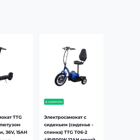
в наличии
мокат TTG
Электросамокат с
блютузом
сиденьем (сиденье -
w, 36V, 15AH
спинка) TTG T06-2
48V500W 12AH синий