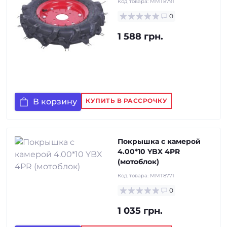
Код товара:
MMT8791
0
1 588 грн.
В корзину
КУПИТЬ В РАССРОЧКУ
Покрышка с камерой
4.00*10 YBX 4PR
(мотоблок)
Код товара:
MMT8771
0
1 035 грн.