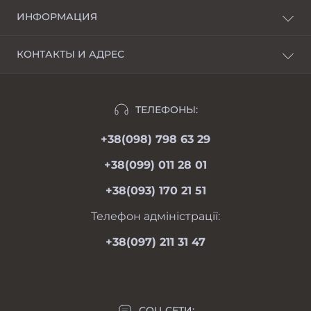
ИНФОРМАЦИЯ
О нас
КОНТАКТЫ И АДРЕС
Доставка и оплата
г. Харьков, пер. Пискуновский, 4
Рассрочка
Ивано-Франковск, ул.Школьная, 24
Отзывы
ТЕЛЕФОНЫ:
moimotoblok@gmail.com
Гарантии и возврат
+38(098) 798 63 29
пн-пт 08.00-19.00
Оферта
сб 09.00-18.00
+38(099) 011 28 01
вс 09.00-17.00
Личный кабинет
+38(093) 170 21 51
Связаться с нами
Карта сайта
Телефон адміністрації:
Производители
+38(097) 211 31 47
Акции
СОЦ СЕТИ: