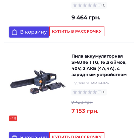
0
9 464 грн.
В корзину
КУПИТЬ В РАССРОЧКУ
Пила аккумуляторная
SF8J116 TTG, 16 дюймов,
40V, 2 АКБ (4A;4A), с
зарядным устройством
Код товара:
MMT46024
0
7 428 грн.
7 153 грн.
-4%
В корзину
КУПИТЬ В РАССРОЧКУ