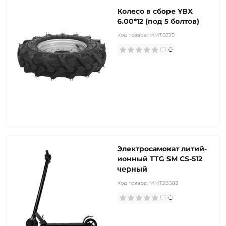
Колесо в сборе YBX
6.00*12 (под 5 болтов)
Код товара:
MMT8879
0
Электросамокат литий-
ионный TTG SM CS-512
черный
Код товара:
MMT28803
0