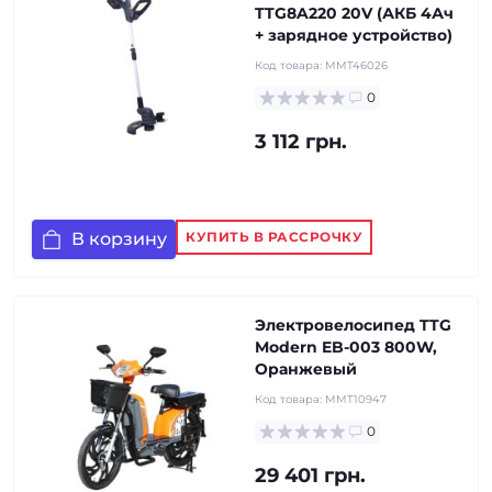
TTG8A220 20V (АКБ 4Ач
+ зарядное устройство)
Код товара:
MMT46026
0
3 112 грн.
В корзину
КУПИТЬ В РАССРОЧКУ
Электровелосипед TTG
Modern EB-003 800W,
Оранжевый
Код товара:
MMT10947
0
29 401 грн.