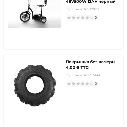
48V500W 12AH черный
Код товара:
MMT28812
0
Покрышка без камеры
4.00-8 TTG
Код товара:
MM013444
0