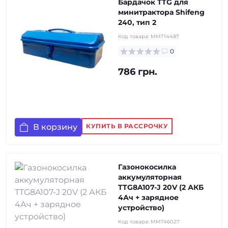
Бардачок TTG для
минитрактора Shifeng
240, тип 2
Код товара:
MMT14487
0
786 грн.
В корзину
КУПИТЬ В РАССРОЧКУ
Газонокосилка
аккумуляторная
TTG8A107-J 20V (2 АКБ
4Ач + зарядное
устройство)
Код товара:
MMT46027