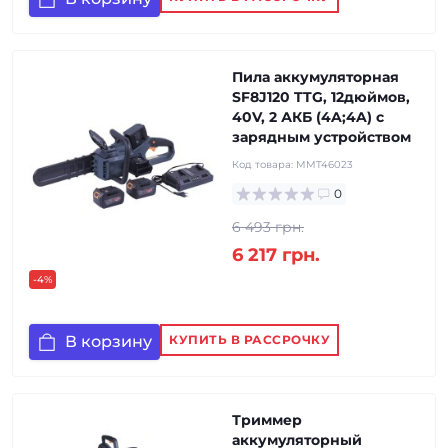
Пила аккумуляторная
SF8J120 TTG, 12дюймов,
40V, 2 АКБ (4A;4A) с
зарядным устройством
Код товара:
MMT46023
0
6 493 грн.
6 217 грн.
-4%
В корзину
КУПИТЬ В РАССРОЧКУ
Триммер
аккумуляторный