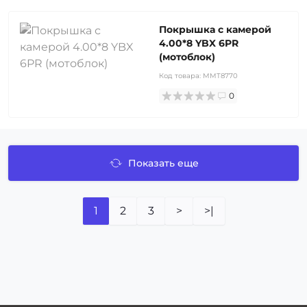
Покрышка с камерой
4.00*8 YBX 6PR
(мотоблок)
Код товара:
MMT8770
0
Показать еще
1
2
3
>
>|