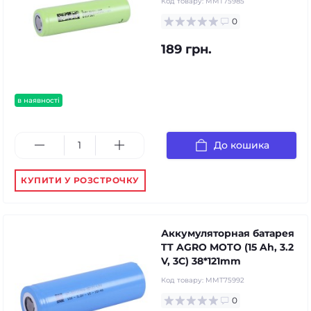
Код товару:
MMT75985
0
189 грн.
в наявності
До кошика
КУПИТИ У РОЗСТРОЧКУ
Аккумуляторная батарея
TT AGRO MOTO (15 Ah, 3.2
V, 3C) 38*121mm
Код товару:
MMT75992
0