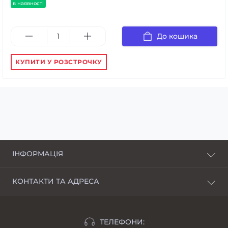
в наявності
До кошика
КУПИТИ У РОЗСТРОЧКУ
ІНФОРМАЦІЯ
Про нас
КОНТАКТИ ТА АДРЕСА
Доставка і оплата
Харків, пров. Пискунівський, 4
Розстрочка
Івано-Франківськ, вул.Шкільна, 24
Відгуки
ТЕЛЕФОНИ: