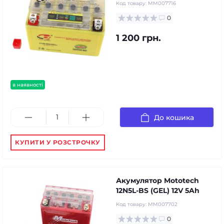
Код товару:
MM007716
0
1 200 грн.
в наявності
До кошика
КУПИТИ У РОЗСТРОЧКУ
Акумулятор Mototech
12N5L-BS (GEL) 12V 5Ah
Код товару:
MM007702
0