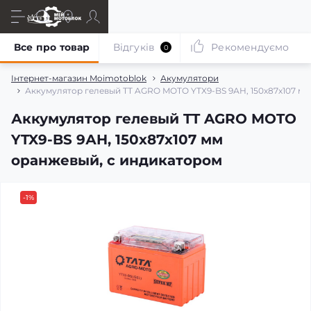
Все про товар
Відгуків
Рекомендуємо
0
Інтернет-магазин Moimotoblok
Акумулятори
Аккумулятор гелевый TT AGRO MOTO YTX9-BS 9АH, 150х87х107 м
Аккумулятор гелевый TT AGRO MOTO
YTX9-BS 9АH, 150х87х107 мм
оранжевый, с индикатором
-1%