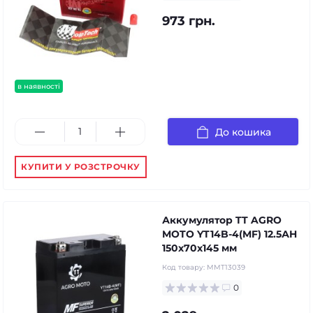
973 грн.
в наявності
До кошика
КУПИТИ У РОЗСТРОЧКУ
Аккумулятор TT AGRO
MOTO YT14B-4(MF) 12.5АH
150х70х145 мм
Код товару:
MMT13039
0