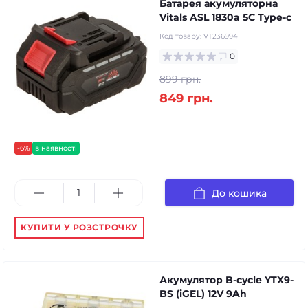
Батарея акумуляторна
Vitals ASL 1830a 5С Type-c
Код товару:
VT236994
0
899 грн.
849 грн.
-6%
в наявності
До кошика
КУПИТИ У РОЗСТРОЧКУ
Акумулятор B-cycle YTX9-
BS (iGEL) 12V 9Ah