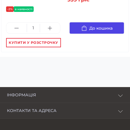
-2%
в наявності
До кошика
КУПИТИ У РОЗСТРОЧКУ
ІНФОРМАЦІЯ
Про нас
КОНТАКТИ ТА АДРЕСА
Доставка і оплата
Харків, пров. Пискунівський, 4
Розстрочка
Івано-Франківськ, вул.Шкільна, 24