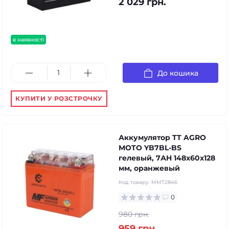
2 029 грн.
в наявності
До кошика
КУПИТИ У РОЗСТРОЧКУ
Аккумулятор TT AGRO
MOTO YB7BL-BS
гелевый, 7АH 148х60х128
мм, оранжевый
Код товару:
MMT2846
0
980 грн.
959 грн.