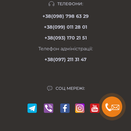
Відгуки
ТЕЛЕФОНИ:
moimotoblok@gmail.com
Гарантії та повернення
+38(098) 798 63 29
пн-пт 08.00-19.00
Оферта
сб 09.00-18.00
+38(099) 011 28 01
нд 09.00-17.00
Особистий кабінет
+38(093) 170 21 51
Контакти
Мапа сайту
Телефон адміністрації:
Виробники
+38(097) 211 31 47
Акції
СОЦ МЕРЕЖІ: