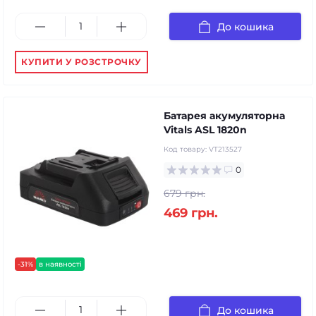
До кошика
КУПИТИ У РОЗСТРОЧКУ
Батарея акумуляторна
Vitals ASL 1820n
Код товару:
VT213527
0
679 грн.
469 грн.
-31%
в наявності
До кошика