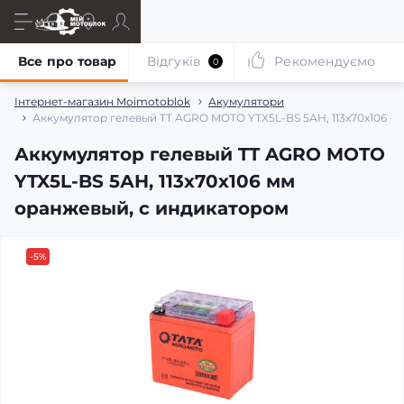
Все про товар
Відгуків
Рекомендуємо
0
Інтернет-магазин Moimotoblok
Акумулятори
Аккумулятор гелевый TT AGRO MOTO YTX5L-BS 5АH, 113х70х106 м
Аккумулятор гелевый TT AGRO MOTO
YTX5L-BS 5АH, 113х70х106 мм
оранжевый, с индикатором
-5%