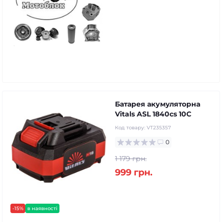
Батарея акумуляторна
Vitals ASL 1840cs 10C
Код товару:
VT235357
0
1 179 грн.
999 грн.
-15%
в наявності