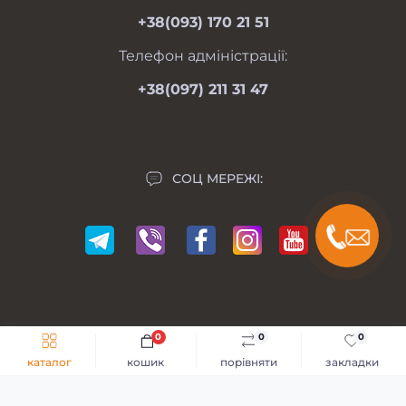
+38(093) 170 21 51
Контакти
Мапа сайту
Телефон адміністрації:
Виробники
+38(097) 211 31 47
Акції
СОЦ МЕРЕЖІ:
0
0
0
Мій Мотоблок © 2014-2026
каталог
кошик
порівняти
закладки
Розробка сайту -
GKS Веб-Студія
Каталог