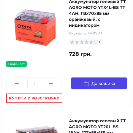
Аккумулятор гелевый TT
AGRO MOTO YTX4L-BS TT
4AH, 113х70х85 мм
оранжевый, с
индикатором
Код товару:
MMT1425
0
728 грн.
в наявності
До кошика
КУПИТИ У РОЗСТРОЧКУ
Аккумулятор гелевый TT
AGRO MOTO YT20L-BS
18АH, 177х88х155 мм,