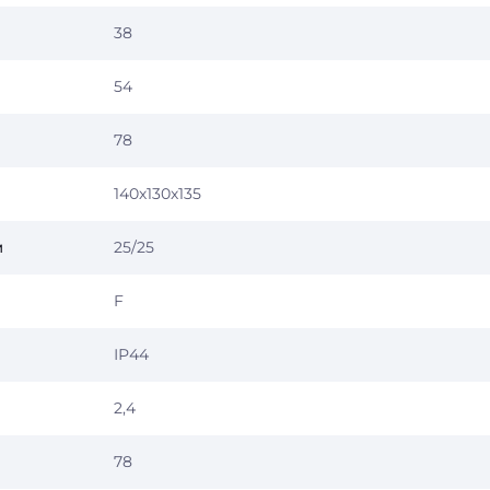
38
54
78
140х130х135
м
25/25
F
ІР44
2,4
78