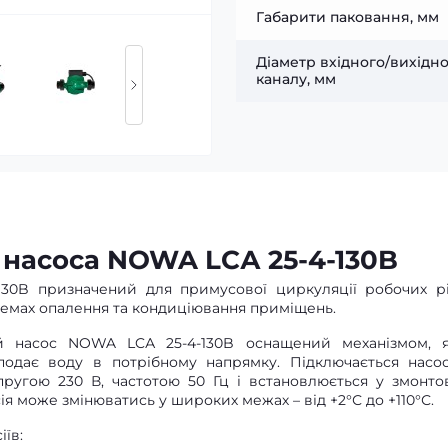
Габарити паковання, мм
Діаметр вхідного/вихідн
каналу, мм
 насоса NOWA LCА 25-4-130B
30B призначений для примусової циркуляції робочих р
истемах опалення та кондиціювання приміщень.
й насос NOWA LCА 25-4-130B оснащений механізмом, 
подає воду в потрібному напрямку. Підключається насо
пругою 230 В, частотою 50 Гц і встановлюється у змонто
я може змінюватись у широких межах – від +2°С до +110°С.
іїв: