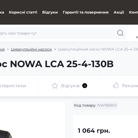
ка
Корисні статті
Відгуки
Гарантії та повернення
Акції
Кон
к
ння
Циркуляційні насоси
Циркуляційний насос NOWA LCA 25-4-13
с NOWA LCA 25-4-130B
ктеристики
Відгуків
Реком
0
Код товару:
NW188801
1 064 грн.