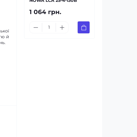
NOWA LCA 25-4-130B
1 064 грн.
ької
тю й
нь.