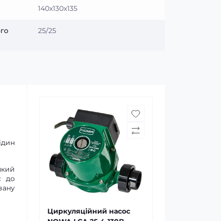
140х130х135
ого
25/25
ідин
який
с до
вану
Циркуляційний насос