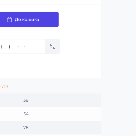
До кошика
 усі)
38
54
78