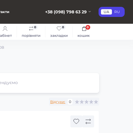
+38 (098) 798 63 29
такти
UA
RU
0
0
0
абінет
порівняти
закладки
кошик
0B
ендуємо
Відгуки:
0