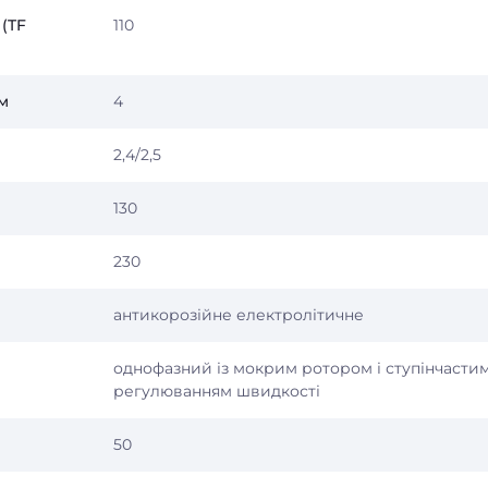
(TF
110
м
4
2,4/2,5
130
230
антикорозійне електролітичне
однофазний із мокрим ротором і ступінчасти
регулюванням швидкості
50