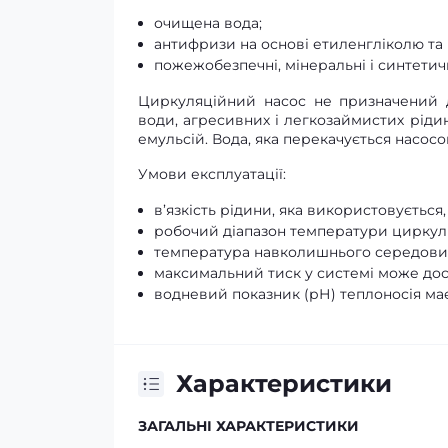
очищена вода;
антифризи на основі етиленгліколю та
пожежобезпечні, мінеральні і синтетич
Циркуляційний насос не призначений д
води, агресивних і легкозаймистих рідин 
емульсій. Вода, яка перекачується насос
Умови експлуатації:
в’язкість рідини, яка використовується
робочий діапазон температури циркулююч
температура навколишнього середовища 
максимальний тиск у системі може дося
водневий показник (рН) теплоносія має
Характеристики
ЗАГАЛЬНІ ХАРАКТЕРИСТИКИ