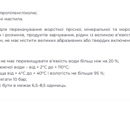
 пропіленгліколю;
ні мастила.
ля перекачування жорсткої прісної, мінеральної та морс
і розчинів, продуктів харчування, рідин із великою вʼязкіс
ом, не має містити великих абразивних або твердих включен
, не має перевищувати в’язкість води більш ніж на 20 %;
ої води – від + 2°С до + 110°С;
від + 4°С до + 40°С і вологість не більше 95 %;
гати 10 бар;
 бути в межах 6,5–8,5 одиниць.