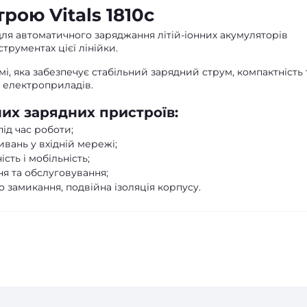
рою Vitals 1810c
для автоматичного заряджання літій-іонних акумуляторів
трументах цієї лінійки.
і, яка забезпечує стабільний зарядний струм, компактність 
 електроприладів.
их зарядних пристроїв:
під час роботи;
ивань у вхідній мережі;
сть і мобільність;
я та обслуговування;
 замикання, подвійна ізоляція корпусу.