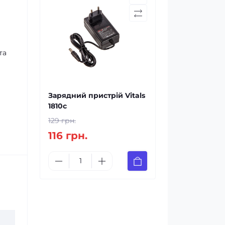
та
Зарядний пристрій Vitals
1810c
129 грн.
116 грн.