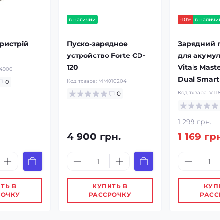
в наличии
-10%
в наличи
ристрій
Пуско-зарядное
Зарядний 
устройство Forte CD-
для акумул
120
Vitals Mast
4906
Dual Smart
Код товара:
MM010204
0
Код товара:
VT1
0
1 299 грн.
4 900 грн.
1 169 гр
ТЬ В
КУПИТЬ В
КУП
РОЧКУ
РАССРОЧКУ
РАСС