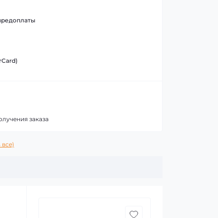
предоплаты
rCard)
олучения заказа
 все)