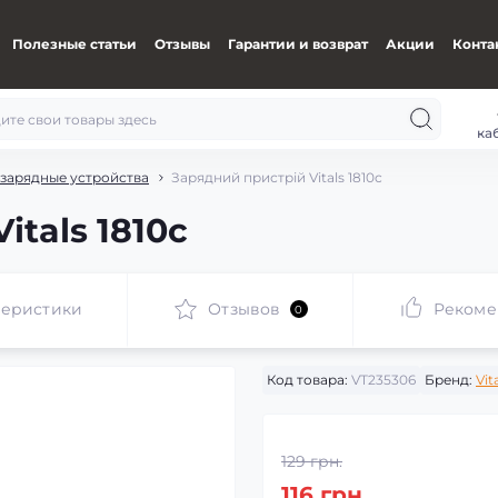
Полезные статьи
Отзывы
Гарантии и возврат
Акции
Конта
ка
зарядные устройства
Зарядний пристрій Vitals 1810c
itals 1810c
теристики
Отзывов
Рекоме
0
Код товара:
VT235306
Бренд:
Vit
129 грн.
116 грн.