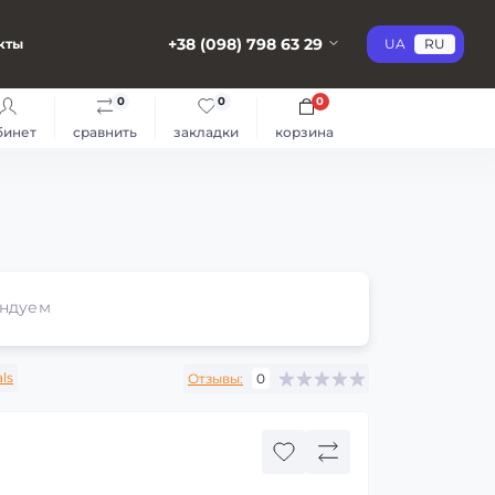
+38 (098) 798 63 29
кты
UA
RU
0
0
0
бинет
сравнить
закладки
корзина
ндуем
als
Отзывы:
0