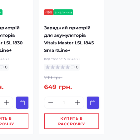
и
-19%
в наличии
пристрій
Зарядний пристрій
яторів
для акумуляторів
er LSL 1830
Vitals Master LSL 1845
Line+
SmartLine+
84460
Код товара:
VT184458
0
0
799 грн.
н.
649 грн.
ИТЬ В
КУПИТЬ В
РОЧКУ
РАССРОЧКУ