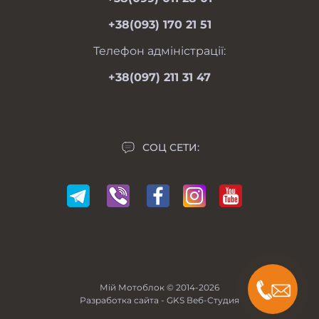
вс 09.00-17.00
Личный кабинет
+38(093) 170 21 51
Связаться с нами
Карта сайта
Телефон адміністрації:
Производители
+38(097) 211 31 47
Акции
СОЦ СЕТИ:
Мій Мотоблок © 2014-2026
Разработка сайта -
GKS Веб-Студия