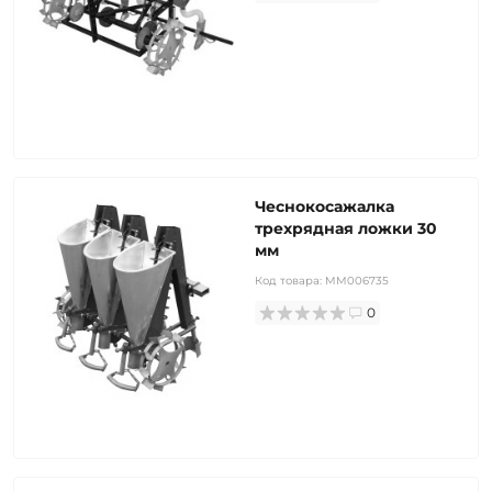
Чеснокосажалка
трехрядная ложки 30
мм
Код товара:
MM006735
0