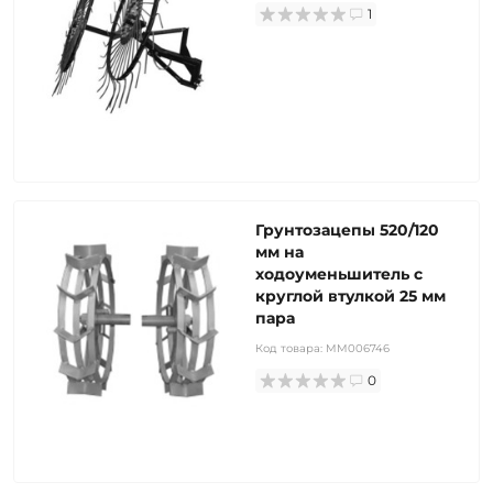
1
Грунтозацепы 520/120
мм на
ходоуменьшитель с
круглой втулкой 25 мм
пара
Код товара:
MM006746
0