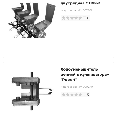
двухрядная СТВМ-2
Код товара:
MM007761
0
Ходоуменьшитель
цепной к культиваторам
"Pubert"
Код товара:
MM000270
0