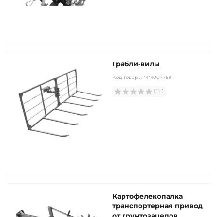
Грабли-вилы
Код товара:
MM007759
1
Картофелекопалка
транспортерная привод
от грунтозацепов