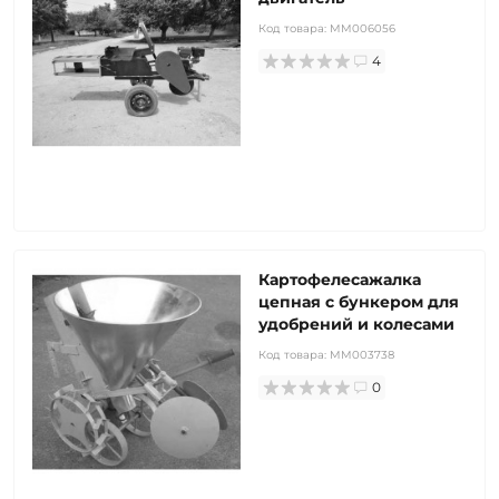
Код товара:
MM006056
4
Картофелесажалка
цепная с бункером для
удобрений и колесами
Код товара:
MM003738
0