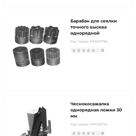
Барабан для сеялки
точного высева
однорядной
Код товара:
MM007782
0
Чеснокосажалка
однорядная ложки 30
мм
Код товара:
MM006734
0