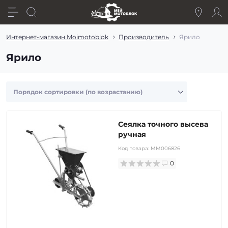
Интернет-магазин Moimotoblok
Производитель
Ярило
Ярило
Сеялка точного высева
ручная
Код товара:
MM006826
0