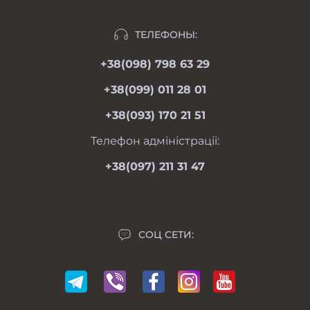
г. Харьков, пер. Пискуновский, 4
Рассрочка
Ивано-Франковск, ул.Школьная, 24
Отзывы
ТЕЛЕФОНЫ:
moimotoblok@gmail.com
Гарантии и возврат
+38(098) 798 63 29
пн-пт 08.00-19.00
Оферта
сб 09.00-18.00
+38(099) 011 28 01
вс 09.00-17.00
Личный кабинет
+38(093) 170 21 51
Связаться с нами
Карта сайта
Телефон адміністрації:
Производители
+38(097) 211 31 47
Акции
СОЦ СЕТИ: