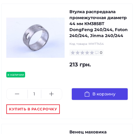
Втулка распредвала
промежуточная диаметр
44 мм КМ385ВТ
DongFeng 240/244, Foton
240/244, Jinma 240/244
Код товара:
MMT7454
0
213 грн.
в наличии
В корзину
КУПИТЬ В РАССРОЧКУ
Венец маховика