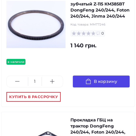
зубчатый Z-115 КМ385ВТ
DongFeng 240/244, Foton
240/244, Jinma 240/244
Код товара:
MMT7246
0
1 140 грн.
в наличии
В корзину
КУПИТЬ В РАССРОЧКУ
Прокладка ГБЦ на
трактор DongFeng
240/244, Foton 240/244,