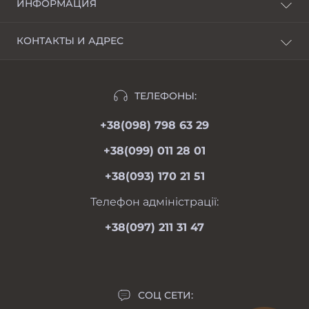
ИНФОРМАЦИЯ
О нас
КОНТАКТЫ И АДРЕС
Доставка и оплата
г. Харьков, пер. Пискуновский, 4
Рассрочка
Ивано-Франковск, ул.Школьная, 24
Отзывы
ТЕЛЕФОНЫ:
moimotoblok@gmail.com
Гарантии и возврат
+38(098) 798 63 29
пн-пт 08.00-19.00
Оферта
сб 09.00-18.00
+38(099) 011 28 01
вс 09.00-17.00
Личный кабинет
+38(093) 170 21 51
Связаться с нами
Карта сайта
Телефон адміністрації:
Производители
+38(097) 211 31 47
Акции
СОЦ СЕТИ: