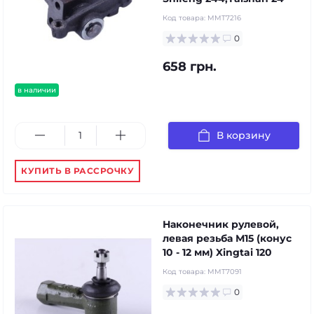
Код товара:
MMT7216
0
658 грн.
в наличии
В корзину
КУПИТЬ В РАССРОЧКУ
Наконечник рулевой,
левая резьба М15 (конус
10 - 12 мм) Xingtai 120
Код товара:
MMT7091
0