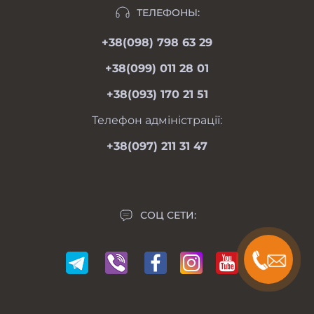
Отзывы
ТЕЛЕФОНЫ:
moimotoblok@gmail.com
Гарантии и возврат
+38(098) 798 63 29
пн-пт 08.00-19.00
Оферта
сб 09.00-18.00
+38(099) 011 28 01
вс 09.00-17.00
Личный кабинет
+38(093) 170 21 51
Связаться с нами
Карта сайта
Телефон адміністрації:
Производители
+38(097) 211 31 47
Акции
СОЦ СЕТИ: