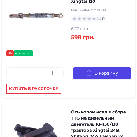
Xingtai 120
Код товара:
MMT4453
0
607 грн.
598 грн.
-1%
в наличии
В корзину
КУПИТЬ В РАССРОЧКУ
Ось коромысел в сборе
TTG на дизельный
двигатель KM130/138
трактора Xingtai 24B,
Shifeng 244,Taishan 24