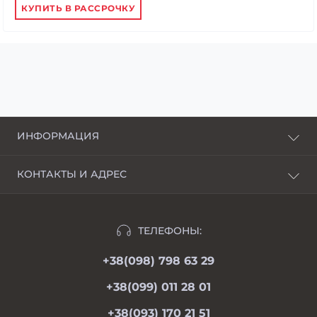
КУПИТЬ В РАССРОЧКУ
ИНФОРМАЦИЯ
О нас
КОНТАКТЫ И АДРЕС
Доставка и оплата
г. Харьков, пер. Пискуновский, 4
Рассрочка
Ивано-Франковск, ул.Школьная, 24
Отзывы
ТЕЛЕФОНЫ:
moimotoblok@gmail.com
Гарантии и возврат
+38(098) 798 63 29
пн-пт 08.00-19.00
Оферта
сб 09.00-18.00
+38(099) 011 28 01
вс 09.00-17.00
Личный кабинет
+38(093) 170 21 51
Связаться с нами