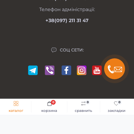
Карта сайта
Телефон адміністрації:
Производители
+38(097) 211 31 47
Акции
СОЦ СЕТИ:
0
0
0
Мій Мотоблок © 2014-2026
каталог
корзина
сравнить
закладки
Разработка сайта -
GKS Веб-Студия
Каталог